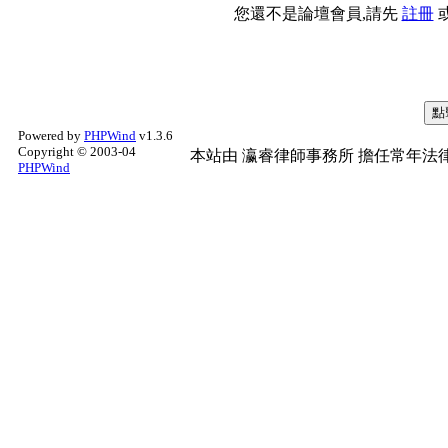
您還不是論壇會員,請先
註冊
Powered by
PHPWind
v1.3.6
Copyright © 2003-04
本站由
瀛睿律師事務所
擔任常年法律
PHPWind