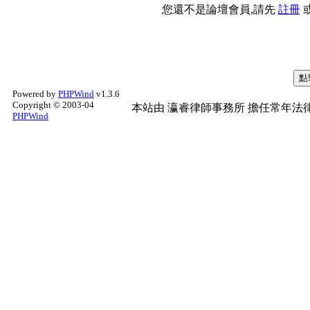
您還不是論壇會員,請先
註冊
Powered by
PHPWind
v1.3.6
Copyright © 2003-04
本站由
瀛睿律師事務所
擔任常年法律
PHPWind