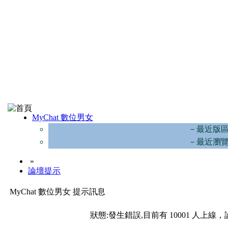
MyChat 數位男女
－最近版
－最近瀏
»
論壇提示
MyChat 數位男女 提示訊息
狀態:發生錯誤,目前有 10001 人上線