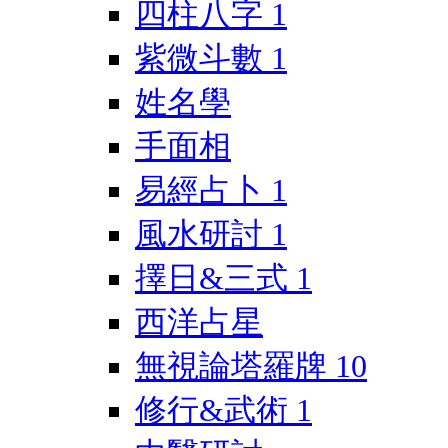
四柱八字
1
紫微斗數
1
姓名學
手面相
易經占卜
1
風水研討
1
擇日&三式
1
西洋占星
無視論塔羅牌
10
修行&武術
1