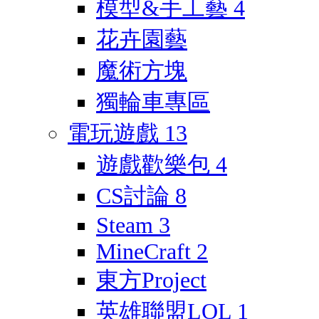
模型&手工藝
4
花卉園藝
魔術方塊
獨輪車專區
電玩遊戲
13
遊戲歡樂包
4
CS討論
8
Steam
3
MineCraft
2
東方Project
英雄聯盟LOL
1