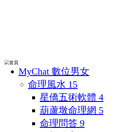
MyChat 數位男女
命理風水
15
星僑五術軟體
4
葫蘆墩命理網
5
命理問答
9