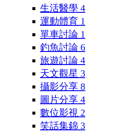
生活醫學
4
運動體育
1
單車討論
1
釣魚討論
6
旅遊討論
4
天文觀星
3
攝影分享
8
圖片分享
4
數位影視
2
笑話集錦
3