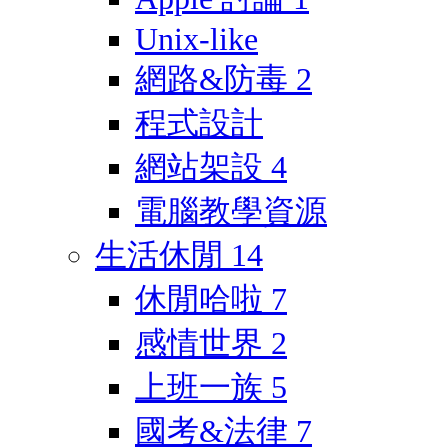
Unix-like
網路&防毒
2
程式設計
網站架設
4
電腦教學資源
生活休閒
14
休閒哈啦
7
感情世界
2
上班一族
5
國考&法律
7