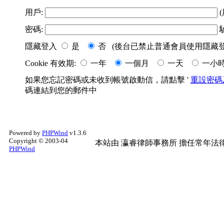
用戶:
(
密碼:
隱藏登入
是
否 (後台已禁止普通會員使用隱藏登
Cookie 有效期:
一年
一個月
一天
一小
如果您忘記密碼或未收到帳號啟動信，請點擊 '
重設密碼
碼連結到您的郵件中
Powered by
PHPWind
v1.3.6
Copyright © 2003-04
本站由
瀛睿律師事務所
擔任常年法律
PHPWind