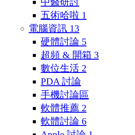
中醫研討
五術哈啦
1
電腦資訊
13
硬體討論
5
超頻 & 開箱
3
數位生活
2
PDA 討論
手機討論區
軟體推薦
2
軟體討論
6
Apple 討論
1