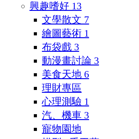
興趣嗜好
13
文學散文
7
繪圖藝術
1
布袋戲
3
動漫畫討論
3
美食天地
6
理財專區
心理測驗
1
汽、機車
3
寵物園地