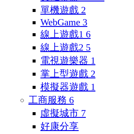
單機遊戲
2
WebGame
3
線上遊戲1
6
線上遊戲2
5
電視遊樂器
1
掌上型遊戲
2
模擬器遊戲
1
工商服務
6
虛擬城市
7
好康分享