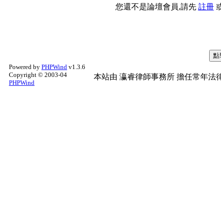
您還不是論壇會員,請先
註冊
Powered by
PHPWind
v1.3.6
Copyright © 2003-04
本站由
瀛睿律師事務所
擔任常年法律
PHPWind