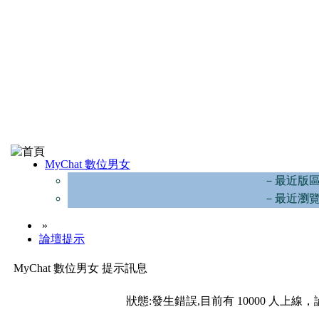
MyChat 數位男女
－最近版
－最近瀏
»
論壇提示
MyChat 數位男女 提示訊息
狀態:發生錯誤,目前有 10000 人上線