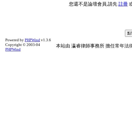
您還不是論壇會員,請先
註冊
Powered by
PHPWind
v1.3.6
Copyright © 2003-04
本站由
瀛睿律師事務所
擔任常年法律
PHPWind