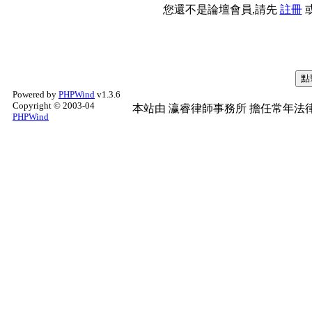
您還不是論壇會員,請先
註冊
Powered by
PHPWind
v1.3.6
Copyright © 2003-04
本站由
瀛睿律師事務所
擔任常年法律
PHPWind