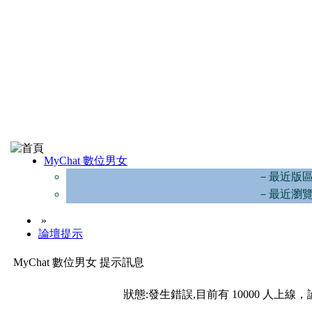
MyChat 數位男女
－最近版
－最近瀏
»
論壇提示
MyChat 數位男女 提示訊息
狀態:發生錯誤,目前有 10000 人上線