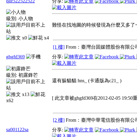
qaz522522522
分享:
級別:
小人物
難怪在找地圖的時候發現為什麼又多了
x0
x4
[1 樓]
From：臺灣台固媒體股份有限公司
ghgfd369
分享:
級別:
初露鋒芒
還有躲貓貓 hns_ (卡通版為c21_ )
x13
[ 此文章被ghgfd369在2012-02-05 19:5
x62
[2 樓]
From：臺灣中華電信股份有限公司
sa001122sa
分享: