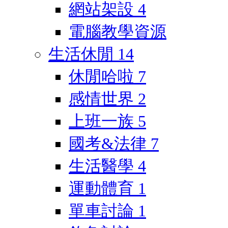
網站架設
4
電腦教學資源
生活休閒
14
休閒哈啦
7
感情世界
2
上班一族
5
國考&法律
7
生活醫學
4
運動體育
1
單車討論
1