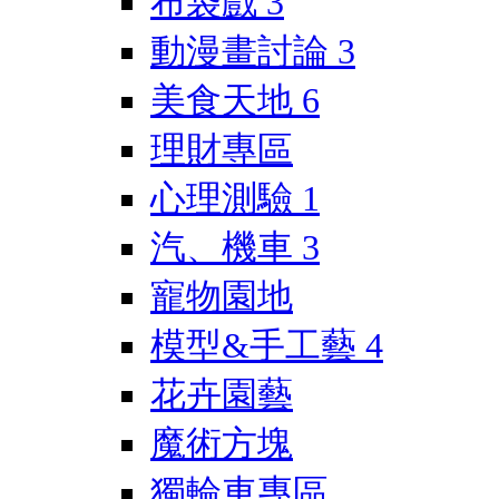
布袋戲
3
動漫畫討論
3
美食天地
6
理財專區
心理測驗
1
汽、機車
3
寵物園地
模型&手工藝
4
花卉園藝
魔術方塊
獨輪車專區