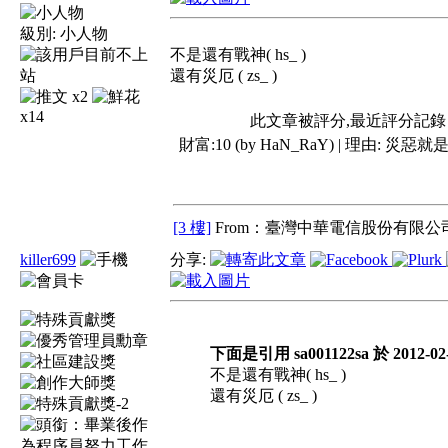
級別:
小人物
不是還有戰神( hs_ )
還有災厄 ( zs_ )
x2
x14
此文章被評分,最近評分記錄
財富:10 (by HaN_RaY) | 理由:
災惡就是
[3 樓]
From：臺灣中華電信股份有限公司
killer699
分享:
下面是引用 sa001122sa 於 2012-02-
不是還有戰神( hs_ )
還有災厄 ( zs_ )