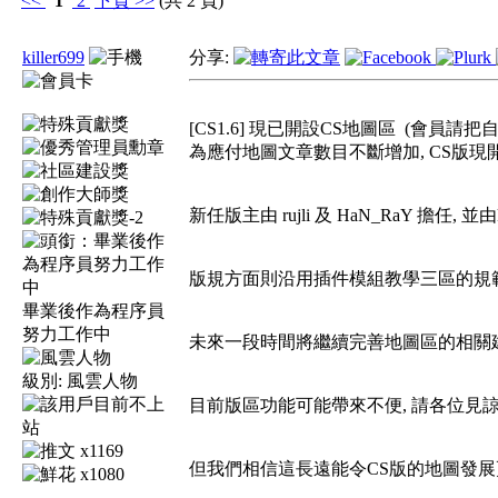
<<
1
2
下頁
>>
(共 2 頁)
killer699
分享:
[CS1.6] 現已開設CS地圖區
(會員請把
為應付地圖文章數目不斷增加, CS版現
新任版主由 rujli 及 HaN_RaY 擔任, 並由k
版規方面則沿用插件模組教學三區的規
畢業後作為程序員
努力工作中
未來一段時間將繼續完善地圖區的相關
級別:
風雲人物
目前版區功能可能帶來不便, 請各位見
x1169
但我們相信這長遠能令CS版的地圖發展
x1080