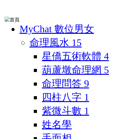
MyChat 數位男女
命理風水
15
星僑五術軟體
4
葫蘆墩命理網
5
命理問答
9
四柱八字
1
紫微斗數
1
姓名學
手面相