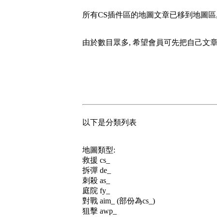
所有CS插件區的地圖文章已移到地圖區
由於數目眾多, 希望會員可先把自己文章
以下是分類列表
地圖類型:
救援 cs_
拆彈 de_
刺殺 as_
庭院 fy_
對戰 aim_ (部份為cs_)
狙擊 awp_