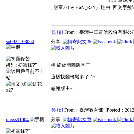
此文章被評
財富:0 (by HaN_RaY) | 理由:
回文字數過
[5 樓]
From：臺灣中華電信股份有限公司
su0922168060
分享:
級別:
初露鋒芒
棒 終於開圖版區了
這樣找圖輕鬆多了 ^^
x0
感謝版主~
x27
[6 樓]
From：臺灣教育部 |
Posted：
2012
pupss91004
分享: