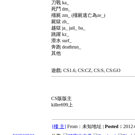
刀戰 ka_
死鬥 dm_
殭屍 zm_ (殭屍逃亡為ze_)
屍獄 zh_
越獄 ja_ jail_ ba_
跳躍 kz_
滑水 surf_
奔跑 deathrun_
其他
遊戲: CS1.6, CS:CZ, CS:S, CS:GO
CS版版主
killer699上
[樓 主]
From：未知地址 |
Posted：
2012-