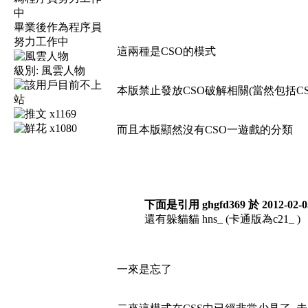
畢業後作為程序員
努力工作中
這兩種是CSO的模式
級別:
風雲人物
本版禁止發放CSO破解相關(當然包括C
x1169
x1080
而且本版顯然沒有CSO一遊戲的分類
下面是引用 ghgfd369 於 2012-02-0
還有躲貓貓 hns_ (卡通版為c21_ )
一來是忘了