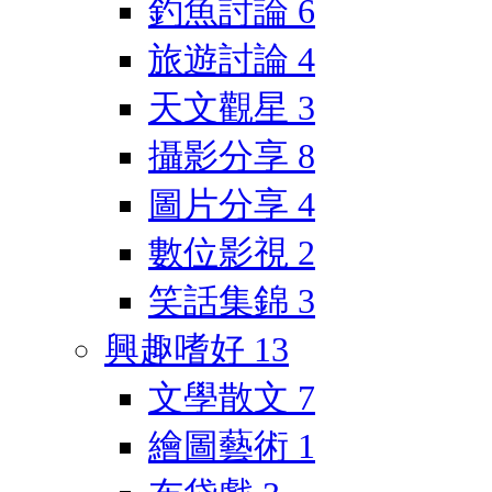
釣魚討論
6
旅遊討論
4
天文觀星
3
攝影分享
8
圖片分享
4
數位影視
2
笑話集錦
3
興趣嗜好
13
文學散文
7
繪圖藝術
1