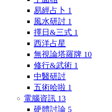
易經占卜
1
風水研討
1
擇日&三式
1
西洋占星
無視論塔羅牌
10
修行&武術
1
中醫研討
五術哈啦
1
電腦資訊
13
硬體討論
5