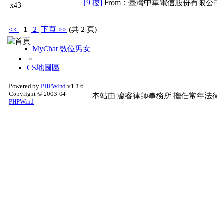
[9 樓]
From：臺灣中華電信股份有限公司
x43
<<
1
2
下頁
>>
(共 2 頁)
MyChat 數位男女
»
CS地圖區
Powered by
PHPWind
v1.3.6
Copyright © 2003-04
本站由
瀛睿律師事務所
擔任常年法律
PHPWind