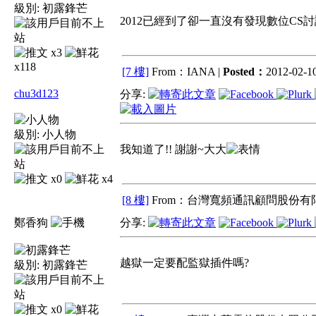
級別:
初露鋒芒
2012已經到了卻一直沒有發現數位CS
x3
x118
[7 樓]
From：IANA |
Posted：
2012-02-10
chu3d123
分享:
級別:
小人物
我知道了!! 謝謝~大大
x0
x4
[8 樓]
From：台灣寬頻通訊顧問股份有限
鄭香狗
分享:
越獄一定要配監獄插件嗎?
級別:
初露鋒芒
x0