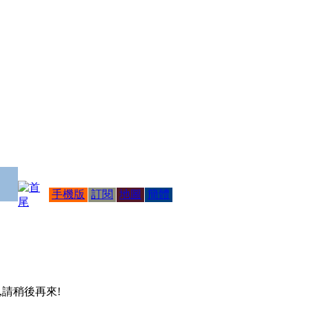
手機版
訂閱
地圖
簡體
 ,請稍後再來!