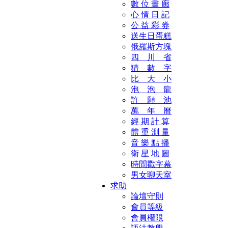
數 位 畫 廊
心 情 日 記
公 益 彩 券
送生日蛋糕
俄羅斯方塊
四 川 省
猜 數 字
比 大 小
泡 泡 龍
許 願 池
萬 年 曆
經 期 計 算
體 重 測 量
音 樂 點 播
衛 星 地 圖
時間戳字幕
男女聊天室
求助
論壇守則
會員等級
會員權限