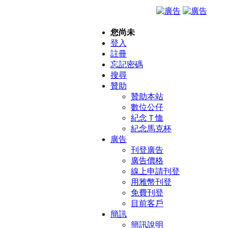
您尚未
登入
註冊
忘記密碼
搜尋
贊助
贊助本站
數位公仔
紀念Ｔ恤
紀念馬克杯
廣告
刊登廣告
廣告價格
線上申請刊登
用雅幣刊登
免費刊登
目前客戶
簡訊
簡訊說明