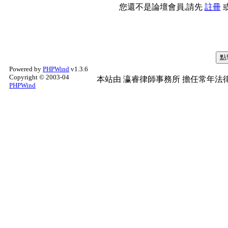
您還不是論壇會員,請先
註冊
Powered by
PHPWind
v1.3.6
Copyright © 2003-04
本站由
瀛睿律師事務所
擔任常年法律
PHPWind