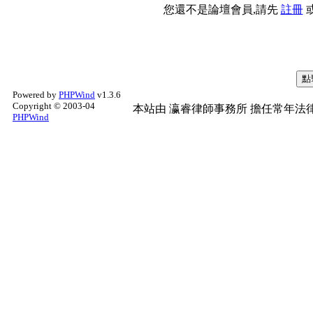
您還不是論壇會員,請先
註冊
Powered by
PHPWind
v1.3.6
Copyright © 2003-04
本站由
瀛睿律師事務所
擔任常年法律
PHPWind