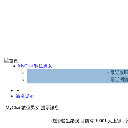
MyChat 數位男女
－最近版
－最近瀏
»
論壇提示
MyChat 數位男女 提示訊息
狀態:發生錯誤,目前有 10001 人上線