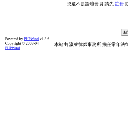
您還不是論壇會員,請先
註冊
Powered by
PHPWind
v1.3.6
Copyright © 2003-04
本站由
瀛睿律師事務所
擔任常年法律
PHPWind