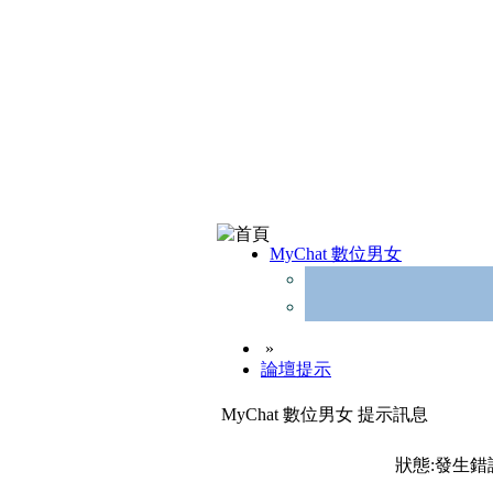
MyChat 數位男女
»
論壇提示
MyChat 數位男女 提示訊息
狀態:發生錯誤