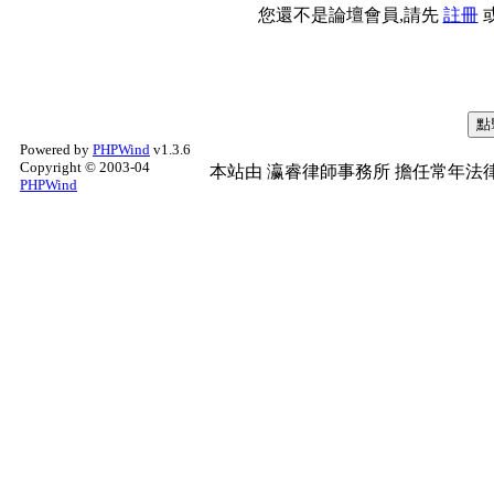
您還不是論壇會員,請先
註冊
Powered by
PHPWind
v1.3.6
Copyright © 2003-04
本站由
瀛睿律師事務所
擔任常年法律
PHPWind