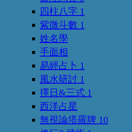
四柱八字
1
紫微斗數
1
姓名學
手面相
易經占卜
1
風水研討
1
擇日&三式
1
西洋占星
無視論塔羅牌
10