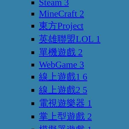
Steam
3
MineCraft
2
東方Project
英雄聯盟LOL
1
單機遊戲
2
WebGame
3
線上遊戲1
6
線上遊戲2
5
電視遊樂器
1
掌上型遊戲
2