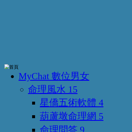
MyChat 數位男女
命理風水
15
星僑五術軟體
4
葫蘆墩命理網
5
命理問答
9