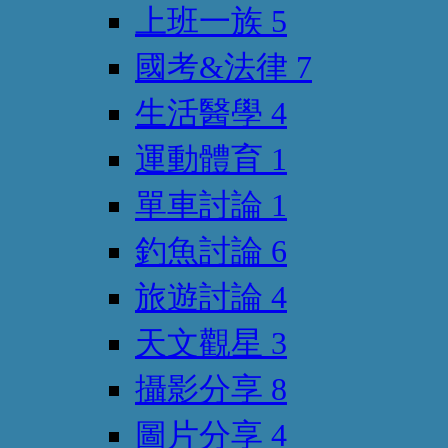
上班一族
5
國考&法律
7
生活醫學
4
運動體育
1
單車討論
1
釣魚討論
6
旅遊討論
4
天文觀星
3
攝影分享
8
圖片分享
4