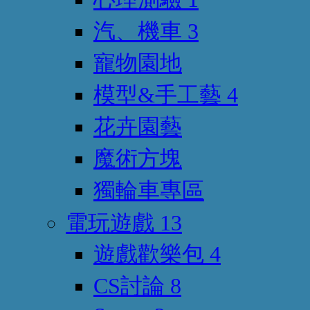
汽、機車
3
寵物園地
模型&手工藝
4
花卉園藝
魔術方塊
獨輪車專區
電玩遊戲
13
遊戲歡樂包
4
CS討論
8