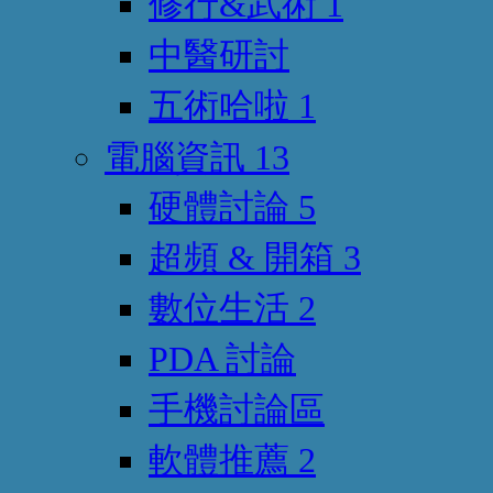
修行&武術
1
中醫研討
五術哈啦
1
電腦資訊
13
硬體討論
5
超頻 & 開箱
3
數位生活
2
PDA 討論
手機討論區
軟體推薦
2