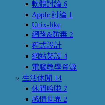
軟體討論
6
Apple 討論
1
Unix-like
網路&防毒
2
程式設計
網站架設
4
電腦教學資源
生活休閒
14
休閒哈啦
7
感情世界
2