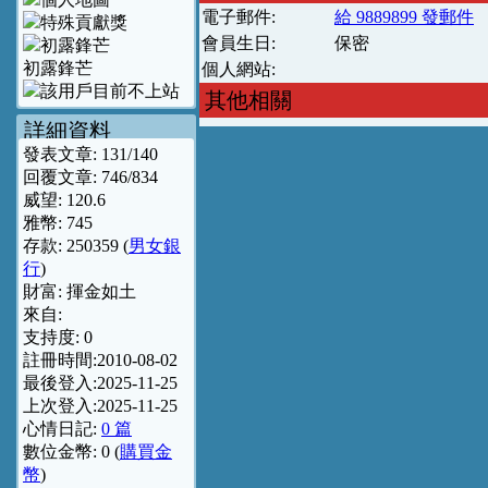
電子郵件:
給 9889899 發郵件
會員生日:
保密
初露鋒芒
個人網站:
其他相關
詳細資料
發表文章:
131
/
140
回覆文章:
746
/
834
威望:
120.6
雅幣:
745
存款:
250359
(
男女銀
行
)
財富:
揮金如土
來自:
支持度:
0
註冊時間:
2010-08-02
最後登入:
2025-11-25
上次登入:
2025-11-25
心情日記:
0 篇
數位金幣:
0
(
購買金
幣
)