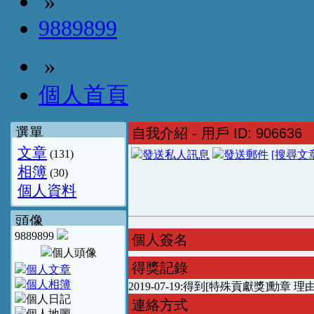
»
9889899
»
個人首頁
選單
自我介紹
- 用戶 ID: 906636
文章
(131)
[搜尋文
相簿
(30)
個人資料
頭像
9889899
個人簽名
得獎記錄
2019-07-19:得到[特殊貢獻獎]勳章
連絡方式