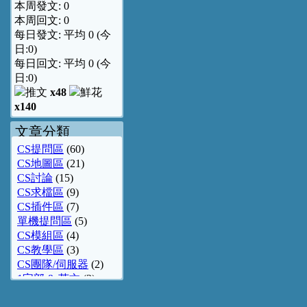
本周發文:
0
本周回文:
0
每日發文: 平均
0
(今
日:
0
)
每日回文: 平均
0
(今
日:
0
)
x48
x140
文章分類
CS提問區
(60)
CS地圖區
(21)
CS討論
(15)
CS求檔區
(9)
CS插件區
(7)
單機提問區
(5)
CS模組區
(4)
CS教學區
(3)
CS團隊/伺服器
(2)
1字部 & 英文
(2)