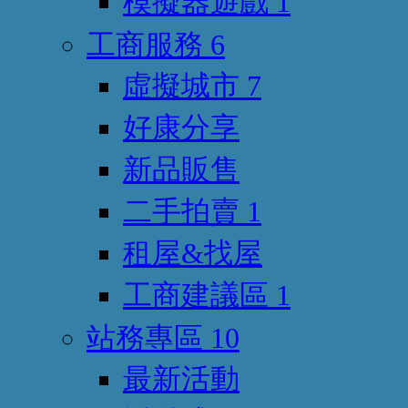
模擬器遊戲
1
工商服務
6
虛擬城市
7
好康分享
新品販售
二手拍賣
1
租屋&找屋
工商建議區
1
站務專區
10
最新活動