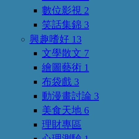
數位影視
2
笑話集錦
3
興趣嗜好
13
文學散文
7
繪圖藝術
1
布袋戲
3
動漫畫討論
3
美食天地
6
理財專區
心理測驗
1