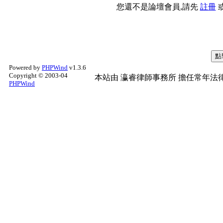
您還不是論壇會員,請先
註冊
Powered by
PHPWind
v1.3.6
Copyright © 2003-04
本站由
瀛睿律師事務所
擔任常年法律
PHPWind