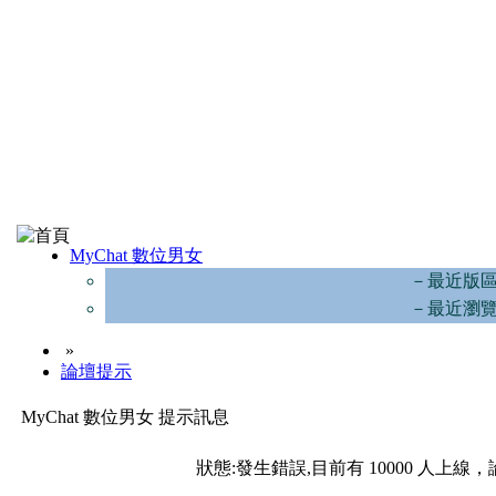
MyChat 數位男女
－最近版
－最近瀏
»
論壇提示
MyChat 數位男女 提示訊息
狀態:發生錯誤,目前有 10000 人上線