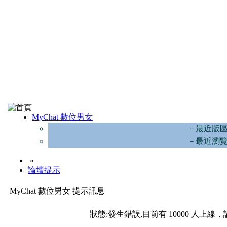
MyChat 數位男女
－最近版
－最近瀏
»
論壇提示
MyChat 數位男女 提示訊息
狀態:發生錯誤,目前有 10000 人上線