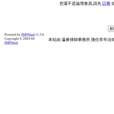
您還不是論壇會員,請先
註冊
Powered by
PHPWind
v1.3.6
Copyright © 2003-04
本站由
瀛睿律師事務所
擔任常年法律
PHPWind