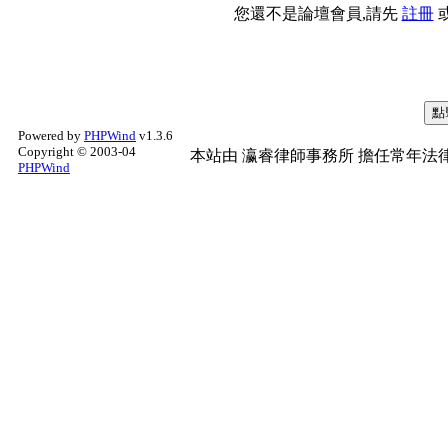
您還不是論壇會員,請先
註冊
Powered by
PHPWind
v1.3.6
Copyright © 2003-04
本站由
瀛睿律師事務所
擔任常年法律
PHPWind