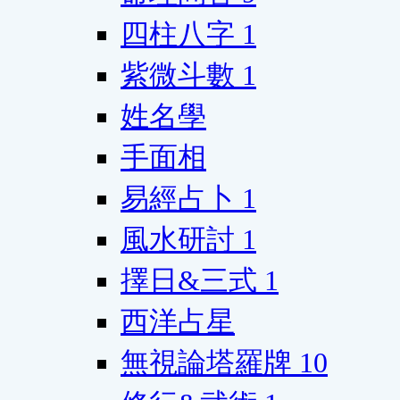
四柱八字
1
紫微斗數
1
姓名學
手面相
易經占卜
1
風水研討
1
擇日&三式
1
西洋占星
無視論塔羅牌
10