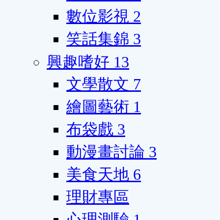
數位影視
2
笑話集錦
3
興趣嗜好
13
文學散文
7
繪圖藝術
1
布袋戲
3
動漫畫討論
3
美食天地
6
理財專區
心理測驗
1