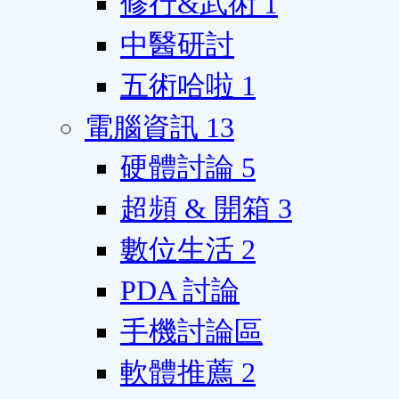
修行&武術
1
中醫研討
五術哈啦
1
電腦資訊
13
硬體討論
5
超頻 & 開箱
3
數位生活
2
PDA 討論
手機討論區
軟體推薦
2