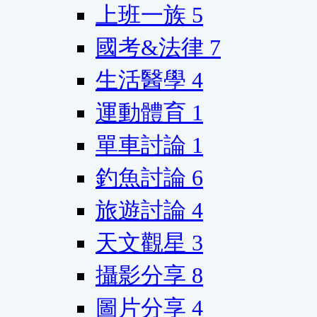
上班一族
5
國考&法律
7
生活醫學
4
運動體育
1
單車討論
1
釣魚討論
6
旅遊討論
4
天文觀星
3
攝影分享
8
圖片分享
4