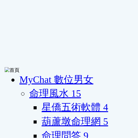
MyChat 數位男女
命理風水
15
星僑五術軟體
4
葫蘆墩命理網
5
命理問答
9