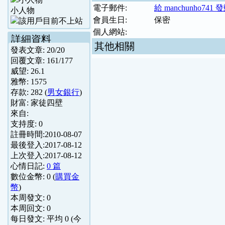
電子郵件:
給 manchunho741
小人物
會員生日:
保密
個人網站:
詳細資料
其他相關
發表文章:
20
/
20
回覆文章:
161
/
177
威望:
26.1
雅幣:
1575
存款:
282
(
男女銀行
)
財富:
家徒四壁
來自:
支持度:
0
註冊時間:
2010-08-07
最後登入:
2017-08-12
上次登入:
2017-08-12
心情日記:
0 篇
數位金幣:
0
(
購買金
幣
)
本周發文:
0
本周回文:
0
每日發文: 平均
0
(今