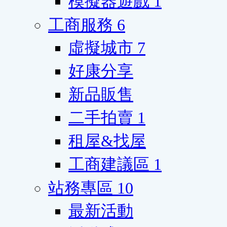
模擬器遊戲
1
工商服務
6
虛擬城市
7
好康分享
新品販售
二手拍賣
1
租屋&找屋
工商建議區
1
站務專區
10
最新活動