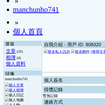
»
manchunho741
»
個人首頁
選單
自我介紹
- 用戶 ID: 908320
文章
(20)
[搜尋文
相簿
(4)
個人資料
頭像
manchunho741
個人簽名
得獎記錄
暫無記錄
連絡方式