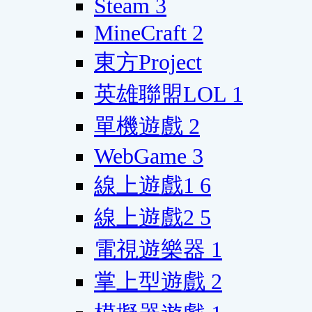
Steam
3
MineCraft
2
東方Project
英雄聯盟LOL
1
單機遊戲
2
WebGame
3
線上遊戲1
6
線上遊戲2
5
電視遊樂器
1
掌上型遊戲
2