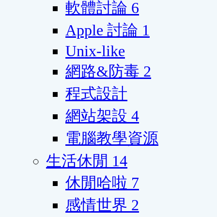
軟體討論
6
Apple 討論
1
Unix-like
網路&防毒
2
程式設計
網站架設
4
電腦教學資源
生活休閒
14
休閒哈啦
7
感情世界
2