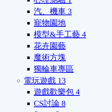
汽、機車
3
寵物園地
模型&手工藝
4
花卉園藝
魔術方塊
獨輪車專區
電玩遊戲
13
遊戲歡樂包
4
CS討論
8