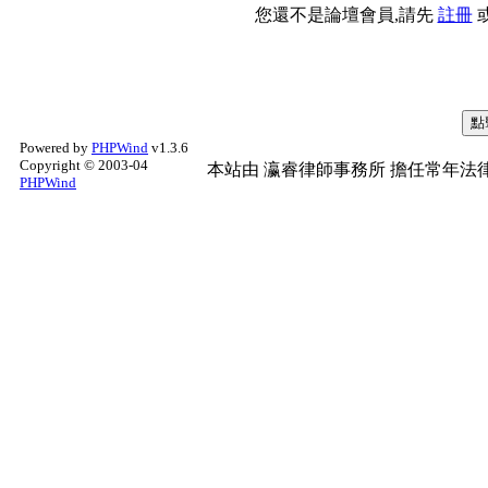
您還不是論壇會員,請先
註冊
Powered by
PHPWind
v1.3.6
Copyright © 2003-04
本站由
瀛睿律師事務所
擔任常年法律
PHPWind