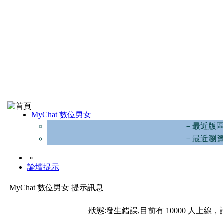
MyChat 數位男女
－最近版
－最近瀏
»
論壇提示
MyChat 數位男女 提示訊息
狀態:發生錯誤,目前有 10000 人上線