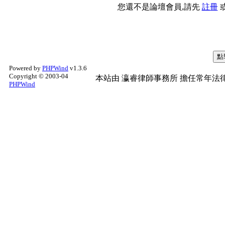
您還不是論壇會員,請先
註冊
Powered by
PHPWind
v1.3.6
Copyright © 2003-04
本站由
瀛睿律師事務所
擔任常年法律
PHPWind