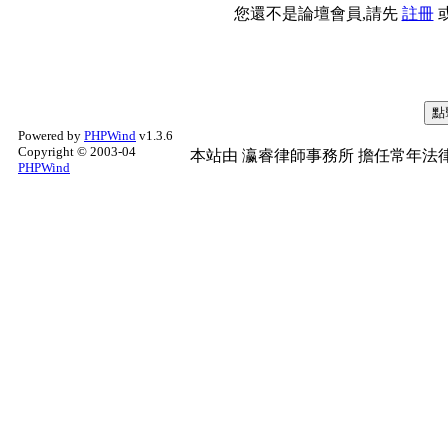
您還不是論壇會員,請先
註冊
Powered by
PHPWind
v1.3.6
Copyright © 2003-04
本站由
瀛睿律師事務所
擔任常年法律
PHPWind