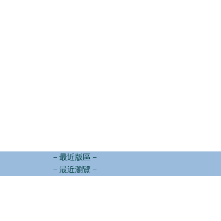
－最近版區－
－最近瀏覽－