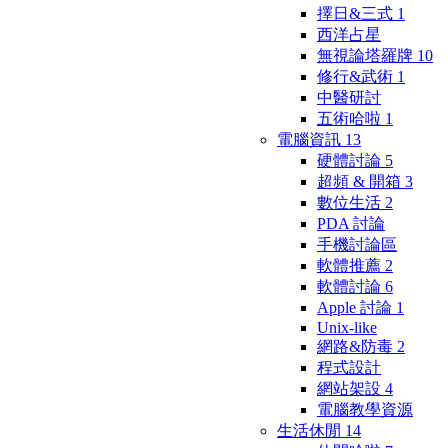
擇日&三式
1
西洋占星
無視論塔羅牌
10
修行&武術
1
中醫研討
五術哈啦
1
電腦資訊
13
硬體討論
5
超頻 & 開箱
3
數位生活
2
PDA 討論
手機討論區
軟體推薦
2
軟體討論
6
Apple 討論
1
Unix-like
網路&防毒
2
程式設計
網站架設
4
電腦教學資源
生活休閒
14