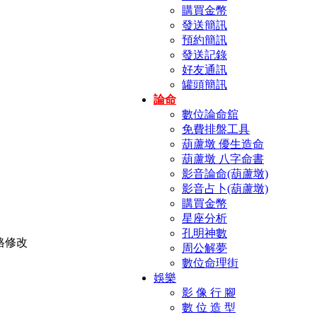
購買金幣
發送簡訊
預約簡訊
發送記錄
好友通訊
罐頭簡訊
論命
數位論命舘
免費排盤工具
葫蘆墩 優生造命
葫蘆墩 八字命書
影音論命(葫蘆墩)
影音占卜(葫蘆墩)
購買金幣
星座分析
孔明神數
周公解夢
數位命理街
娛樂
影 像 行 腳
數 位 造 型