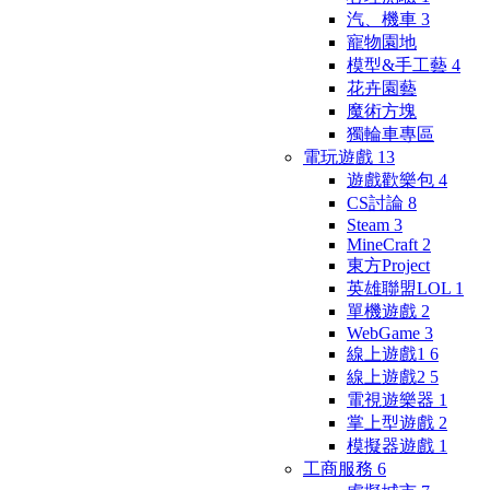
汽、機車
3
寵物園地
模型&手工藝
4
花卉園藝
魔術方塊
獨輪車專區
電玩遊戲
13
遊戲歡樂包
4
CS討論
8
Steam
3
MineCraft
2
東方Project
英雄聯盟LOL
1
單機遊戲
2
WebGame
3
線上遊戲1
6
線上遊戲2
5
電視遊樂器
1
掌上型遊戲
2
模擬器遊戲
1
工商服務
6