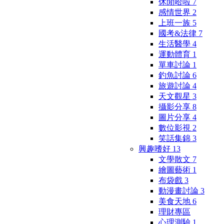
休閒哈啦
7
感情世界
2
上班一族
5
國考&法律
7
生活醫學
4
運動體育
1
單車討論
1
釣魚討論
6
旅遊討論
4
天文觀星
3
攝影分享
8
圖片分享
4
數位影視
2
笑話集錦
3
興趣嗜好
13
文學散文
7
繪圖藝術
1
布袋戲
3
動漫畫討論
3
美食天地
6
理財專區
心理測驗
1