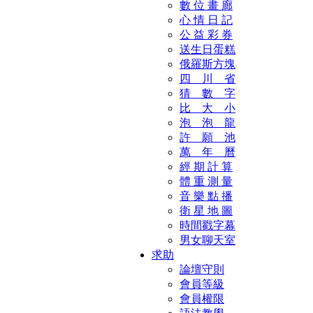
數 位 畫 廊
心 情 日 記
公 益 彩 券
送生日蛋糕
俄羅斯方塊
四 川 省
猜 數 字
比 大 小
泡 泡 龍
許 願 池
萬 年 曆
經 期 計 算
體 重 測 量
音 樂 點 播
衛 星 地 圖
時間戳字幕
男女聊天室
求助
論壇守則
會員等級
會員權限