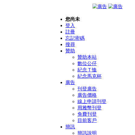
您尚未
登入
註冊
忘記密碼
搜尋
贊助
贊助本站
數位公仔
紀念Ｔ恤
紀念馬克杯
廣告
刊登廣告
廣告價格
線上申請刊登
用雅幣刊登
免費刊登
目前客戶
簡訊
簡訊說明