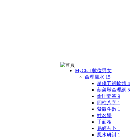
MyChat 數位男女
命理風水
15
星僑五術軟體
4
葫蘆墩命理網
5
命理問答
9
四柱八字
1
紫微斗數
1
姓名學
手面相
易經占卜
1
風水研討
1