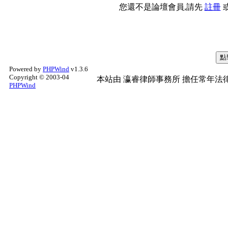
您還不是論壇會員,請先
註冊
Powered by
PHPWind
v1.3.6
Copyright © 2003-04
本站由
瀛睿律師事務所
擔任常年法律
PHPWind