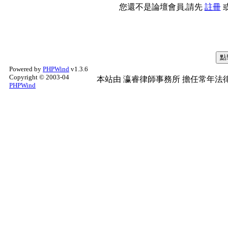
您還不是論壇會員,請先
註冊
Powered by
PHPWind
v1.3.6
Copyright © 2003-04
本站由
瀛睿律師事務所
擔任常年法律
PHPWind