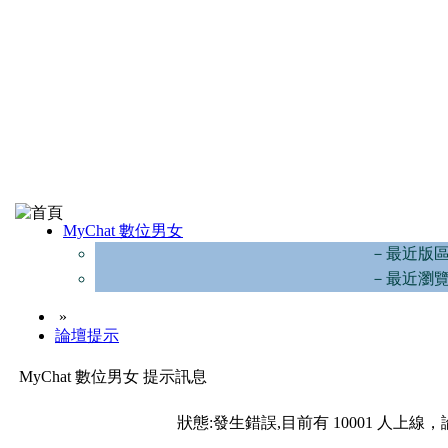
MyChat 數位男女
－最近版
－最近瀏
»
論壇提示
MyChat 數位男女 提示訊息
狀態:發生錯誤,目前有 10001 人上線