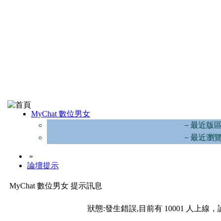
MyChat 數位男女
－最近版
－最近瀏
»
論壇提示
MyChat 數位男女 提示訊息
狀態:發生錯誤,目前有 10001 人上線