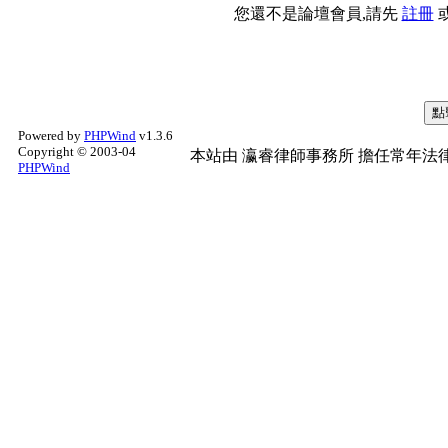
您還不是論壇會員,請先
註冊
Powered by
PHPWind
v1.3.6
Copyright © 2003-04
本站由
瀛睿律師事務所
擔任常年法律
PHPWind