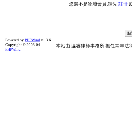
您還不是論壇會員,請先
註冊
Powered by
PHPWind
v1.3.6
Copyright © 2003-04
本站由
瀛睿律師事務所
擔任常年法律
PHPWind