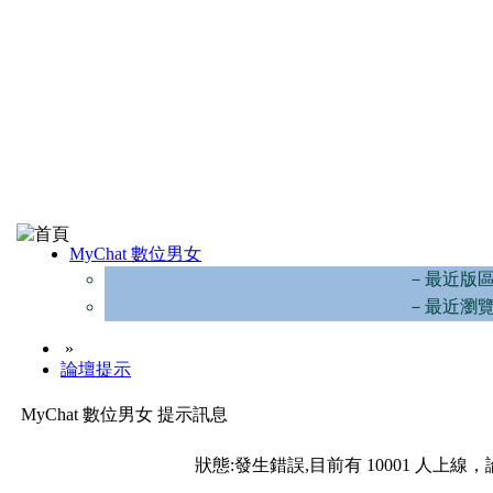
MyChat 數位男女
－最近版
－最近瀏
»
論壇提示
MyChat 數位男女 提示訊息
狀態:發生錯誤,目前有 10001 人上線