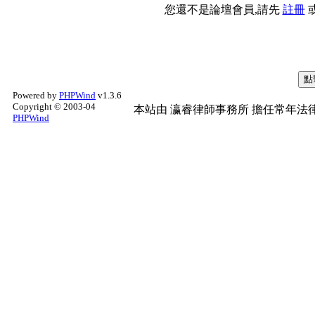
您還不是論壇會員,請先
註冊
Powered by
PHPWind
v1.3.6
Copyright © 2003-04
本站由
瀛睿律師事務所
擔任常年法律
PHPWind