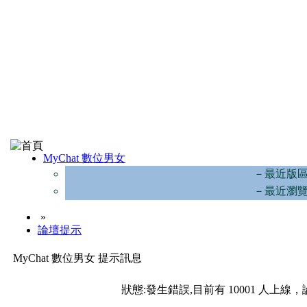
MyChat 數位男女
－最近版
－最近瀏
»
論壇提示
MyChat 數位男女 提示訊息
狀態:發生錯誤,目前有 10001 人上線