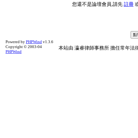
您還不是論壇會員,請先
註冊
Powered by
PHPWind
v1.3.6
Copyright © 2003-04
本站由
瀛睿律師事務所
擔任常年法律
PHPWind