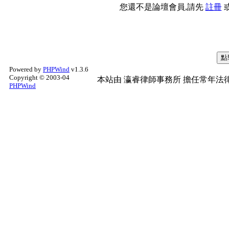
您還不是論壇會員,請先
註冊
Powered by
PHPWind
v1.3.6
Copyright © 2003-04
本站由
瀛睿律師事務所
擔任常年法律
PHPWind