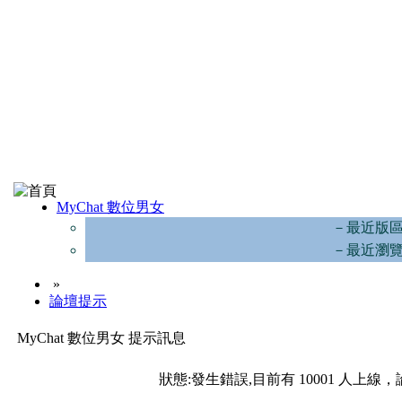
MyChat 數位男女
－最近版
－最近瀏
»
論壇提示
MyChat 數位男女 提示訊息
狀態:發生錯誤,目前有 10001 人上線