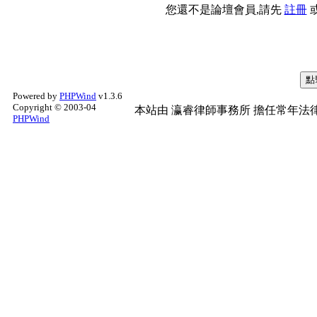
您還不是論壇會員,請先
註冊
Powered by
PHPWind
v1.3.6
Copyright © 2003-04
本站由
瀛睿律師事務所
擔任常年法律
PHPWind