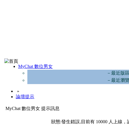
MyChat 數位男女
－最近版
－最近瀏
»
論壇提示
MyChat 數位男女 提示訊息
狀態:發生錯誤,目前有 10000 人上線