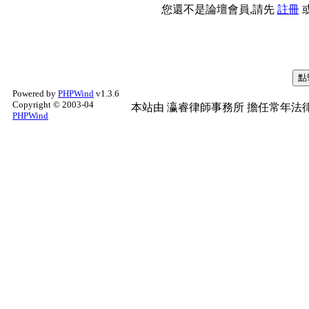
您還不是論壇會員,請先
註冊
Powered by
PHPWind
v1.3.6
Copyright © 2003-04
本站由
瀛睿律師事務所
擔任常年法律
PHPWind