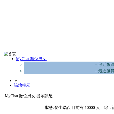
MyChat 數位男女
－最近版
－最近瀏
»
論壇提示
MyChat 數位男女 提示訊息
狀態:發生錯誤,目前有 10000 人上線