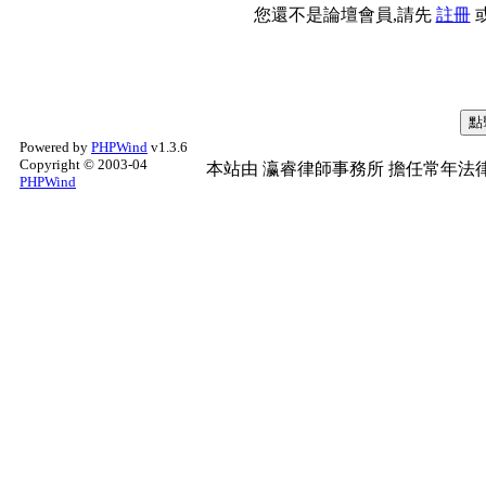
您還不是論壇會員,請先
註冊
Powered by
PHPWind
v1.3.6
Copyright © 2003-04
本站由
瀛睿律師事務所
擔任常年法律
PHPWind