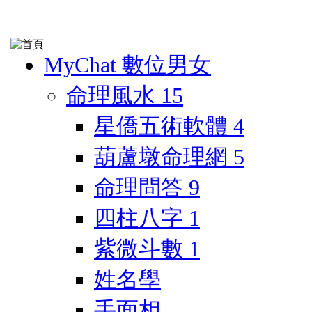
MyChat 數位男女
命理風水
15
星僑五術軟體
4
葫蘆墩命理網
5
命理問答
9
四柱八字
1
紫微斗數
1
姓名學
手面相