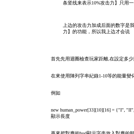
条竖线来表示10%攻击力】只用一个
上边的攻击力加成后面的数字是
力】的功能，所以我上边才会说 
首先先用迴圈檢查玩家距離,在設定多
在來使用陣列字串紀錄1-10等的能量
例如
new human_power[33][10][16] = {"
顯示長度
再來把對應的hud顯示字串放入對應的順序即可