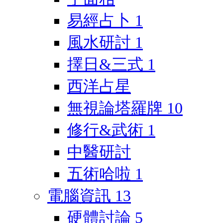
易經占卜
1
風水研討
1
擇日&三式
1
西洋占星
無視論塔羅牌
10
修行&武術
1
中醫研討
五術哈啦
1
電腦資訊
13
硬體討論
5