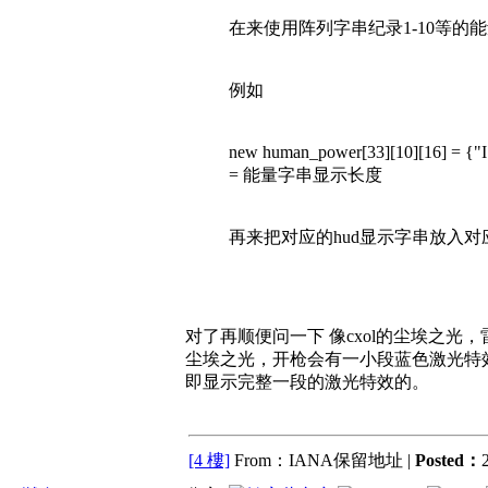
在来使用阵列字串纪录1-10等
例如
new human_power[33][10][16] 
= 能量字串显示长度
再来把对应的hud显示字串放入对应的顺
对了再顺便问一下 像cxol的尘埃之
尘埃之光，开枪会有一小段蓝色激光特
即显示完整一段的激光特效的。
[4 樓]
From：IANA保留地址 |
Posted：