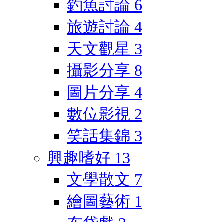
釣魚討論
6
旅遊討論
4
天文觀星
3
攝影分享
8
圖片分享
4
數位影視
2
笑話集錦
3
興趣嗜好
13
文學散文
7
繪圖藝術
1