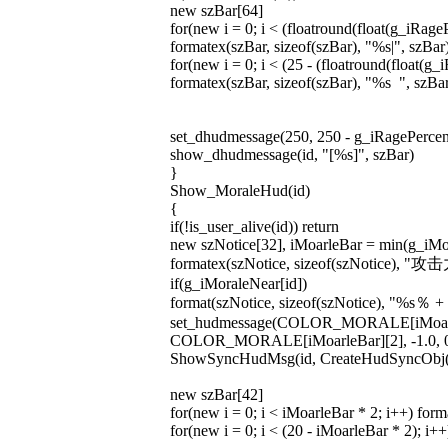
new szBar[64]
for(new i = 0; i < (floatround(float(g_iRageP
formatex(szBar, sizeof(szBar), "%s|", szBar
for(new i = 0; i < (25 - (floatround(float(g_
formatex(szBar, sizeof(szBar), "%s ", szBa
set_dhudmessage(250, 250 - g_iRagePercent[id
show_dhudmessage(id, "[%s]", szBar)
}
Show_MoraleHud(id)
{
if(!is_user_alive(id)) return
new szNotice[32], iMoarleBar = min(g_iMo
formatex(szNotice, sizeof(szNotice), "攻击
if(g_iMoraleNear[id])
format(szNotice, sizeof(szNotice), "%s％ +
set_hudmessage(COLOR_MORALE[iMoarl
COLOR_MORALE[iMoarleBar][2], -1.0, 0.8 -
ShowSyncHudMsg(id, CreateHudSyncObj(2
new szBar[42]
for(new i = 0; i < iMoarleBar * 2; i++) form
for(new i = 0; i < (20 - iMoarleBar * 2); i+