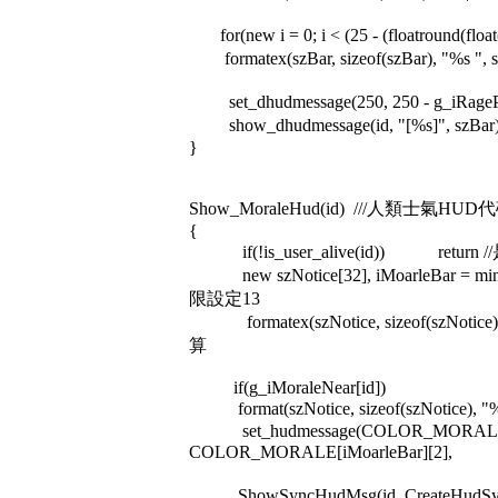
for(new i = 0; i < (25 - (floatround(floa
formatex(szBar, sizeof(szBar), "%s ",
set_dhudmessage(250, 250 - g_iRagePerce
show_dhudmessage(id, "[%s]", szB
}
Show_MoraleHud(id) ///人類士氣HUD
{
if(!is_user_alive(id)) return
new szNotice[32], iMoarleBar = min(g
限設定13
formatex(szNotice, sizeof(szNotice),
算
if(g_iMoraleNear[id])
format(szNotice, sizeof(szNotice), "
set_hudmessage(COLOR_MORALE[iMo
COLOR_MORALE[iMoarleBar][2], -1.
ShowSyncHudMsg(id, CreateHudSyn