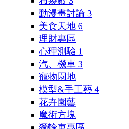
布袋戲
3
動漫畫討論
3
美食天地
6
理財專區
心理測驗
1
汽、機車
3
寵物園地
模型&手工藝
4
花卉園藝
魔術方塊
獨輪車專區