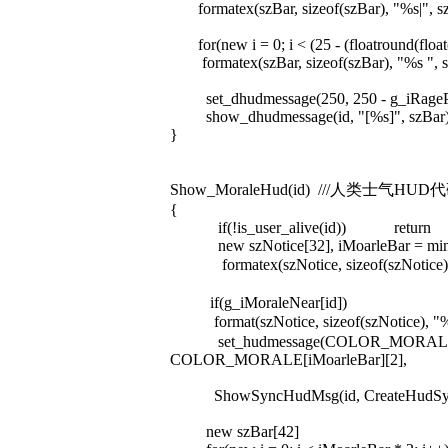
formatex(szBar, sizeof(szBar), "%s|", s
for(new i = 0; i < (25 - (floatround(float(
formatex(szBar, sizeof(szBar), "%s ", s
set_dhudmessage(250, 250 - g_iRagePercent[
show_dhudmessage(id, "[%s]", szBar
}
Show_MoraleHud(id) ///人类士气HUD
{
if(!is_user_alive(id)) return
new szNotice[32], iMoarleBar = min(g_
formatex(szNotice, sizeof(szNotice), 
if(g_iMoraleNear[id])
format(szNotice, sizeof(szNotice), "%s
set_hudmessage(COLOR_MORALE[iMo
COLOR_MORALE[iMoarleBar][2], -1.0, 
ShowSyncHudMsg(id, CreateHudSyncO
new szBar[42]