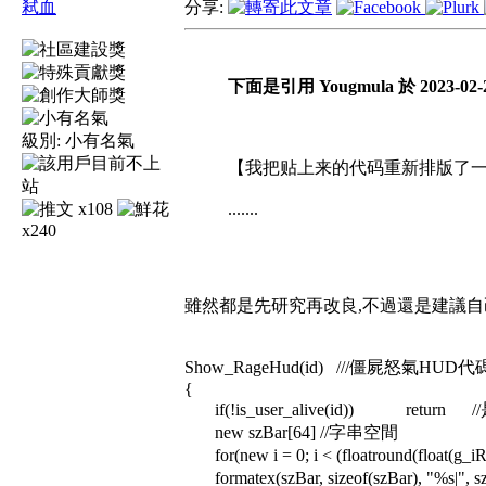
弒血
分享:
下面是引用 Yougmula 於 2023-02-2
級別:
小有名氣
【我把贴上来的代码重新排版了
x108
.......
x240
雖然都是先研究再改良,不過還是建議
Show_RageHud(id) ///僵屍怒氣HUD代
{
if(!is_user_alive(id)) return
new szBar[64] //字串空間
for(new i = 0; i < (floatround(float(g_iR
formatex(szBar, sizeof(szBar), "%s|",