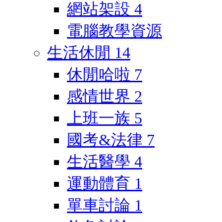
網站架設
4
電腦教學資源
生活休閒
14
休閒哈啦
7
感情世界
2
上班一族
5
國考&法律
7
生活醫學
4
運動體育
1
單車討論
1