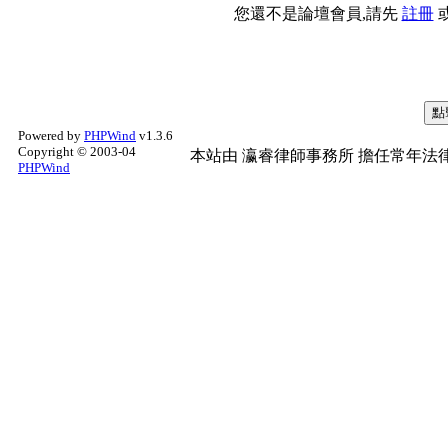
您還不是論壇會員,請先
註冊
Powered by
PHPWind
v1.3.6
Copyright © 2003-04
本站由
瀛睿律師事務所
擔任常年法律
PHPWind