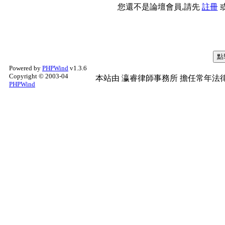
您還不是論壇會員,請先
註冊
Powered by
PHPWind
v1.3.6
Copyright © 2003-04
本站由
瀛睿律師事務所
擔任常年法律
PHPWind