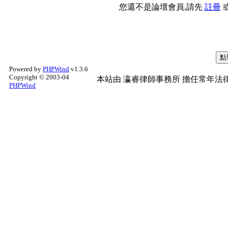
您還不是論壇會員,請先
註冊
Powered by
PHPWind
v1.3.6
Copyright © 2003-04
本站由
瀛睿律師事務所
擔任常年法律
PHPWind