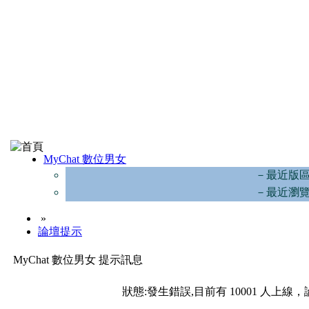
MyChat 數位男女
－最近版
－最近瀏
»
論壇提示
MyChat 數位男女 提示訊息
狀態:發生錯誤,目前有 10001 人上線