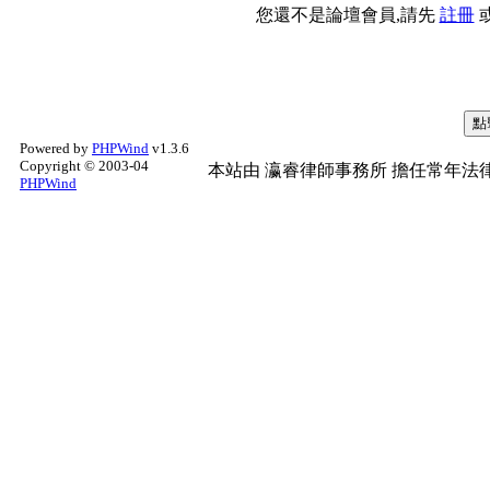
您還不是論壇會員,請先
註冊
Powered by
PHPWind
v1.3.6
Copyright © 2003-04
本站由
瀛睿律師事務所
擔任常年法律
PHPWind