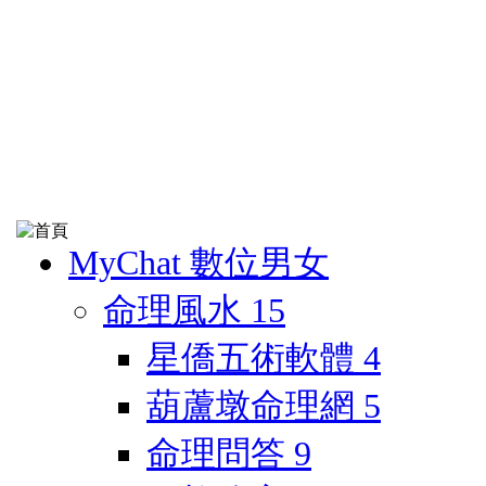
MyChat 數位男女
命理風水
15
星僑五術軟體
4
葫蘆墩命理網
5
命理問答
9