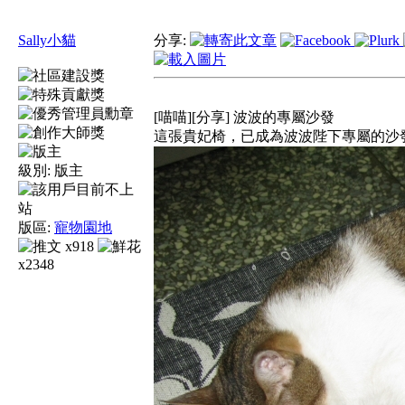
Sally小貓
分享:
[喵喵][分享] 波波的專屬沙發
這張貴妃椅，已成為波波陛下專屬的沙
級別:
版主
版區:
寵物園地
x918
x2348