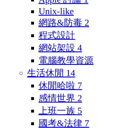
Unix-like
網路&防毒
2
程式設計
網站架設
4
電腦教學資源
生活休閒
14
休閒哈啦
7
感情世界
2
上班一族
5
國考&法律
7