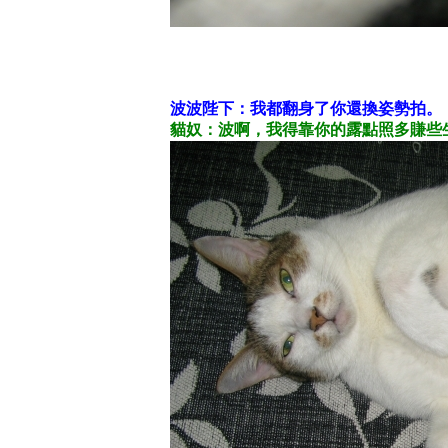
波波陛下：我都翻身了你還換姿勢拍。
貓奴：波啊，我得靠你的露點照多賺些