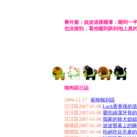
番外篇：波波這樣睡著，睡到一
也沒接到，看他睡到跌到地上真
喵狗區日誌
2006-12-17
寵物報到區
汪汪區2007-01-06
Luck香香後的
汪汪區2007-01-06
愛吃綠潔牙骨的L
汪汪區2007-01-06
我家的狼犬妞妞
喵喵區2007-01-06
波波螢幕上的睡
喵喵區2007-01-06
拒絕吃化毛膏的