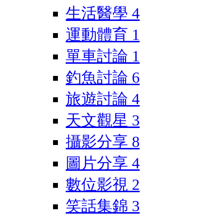
生活醫學
4
運動體育
1
單車討論
1
釣魚討論
6
旅遊討論
4
天文觀星
3
攝影分享
8
圖片分享
4
數位影視
2
笑話集錦
3