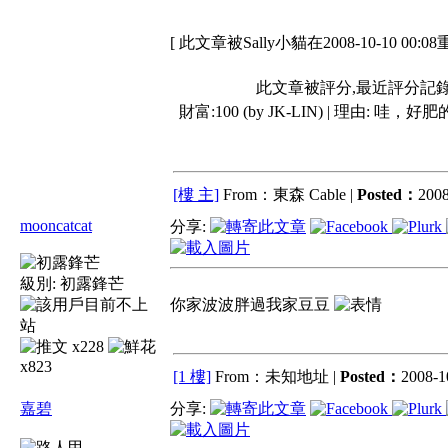
[ 此文章被Sally小貓在2008-10-10 00:0
此文章被評分,最近評分記
財富:100 (by JK-LIN) | 理由:
哇，好肥的
[樓 主]
From：東森 Cable |
Posted：
2008
mooncatcat
分享:
級別:
初露鋒芒
你家波波胖過我家豆豆
x228
x823
[1 樓]
From：未知地址 |
Posted：
2008-1
嘉碧
分享: