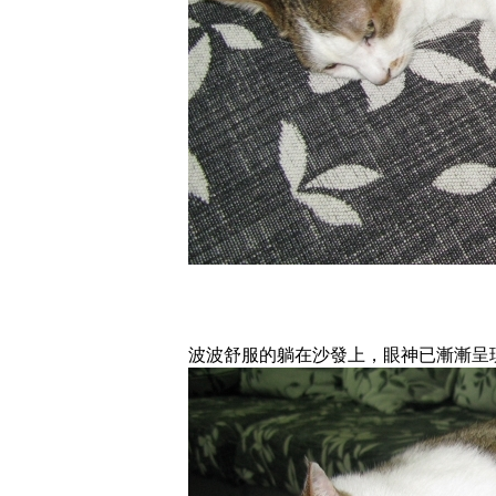
波波舒服的躺在沙發上，眼神已漸漸呈