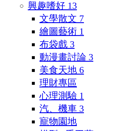
興趣嗜好
13
文學散文
7
繪圖藝術
1
布袋戲
3
動漫畫討論
3
美食天地
6
理財專區
心理測驗
1
汽、機車
3
寵物園地