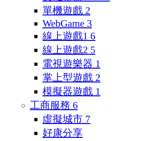
單機遊戲
2
WebGame
3
線上遊戲1
6
線上遊戲2
5
電視遊樂器
1
掌上型遊戲
2
模擬器遊戲
1
工商服務
6
虛擬城市
7
好康分享