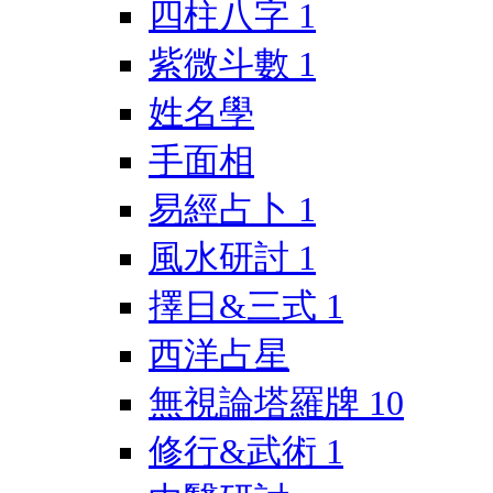
四柱八字
1
紫微斗數
1
姓名學
手面相
易經占卜
1
風水研討
1
擇日&三式
1
西洋占星
無視論塔羅牌
10
修行&武術
1