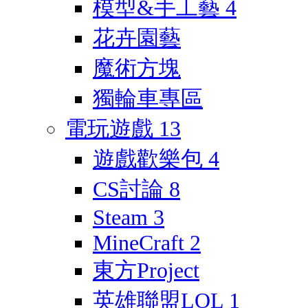
模型&手工藝
4
花卉園藝
魔術方塊
獨輪車專區
電玩遊戲
13
遊戲歡樂包
4
CS討論
8
Steam
3
MineCraft
2
東方Project
英雄聯盟LOL
1