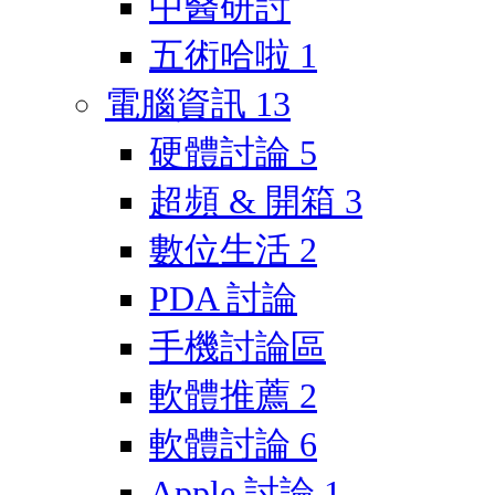
中醫研討
五術哈啦
1
電腦資訊
13
硬體討論
5
超頻 & 開箱
3
數位生活
2
PDA 討論
手機討論區
軟體推薦
2
軟體討論
6
Apple 討論
1