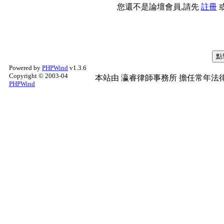
您還不是論壇會員,請先
註冊
Powered by
PHPWind
v1.3.6
Copyright © 2003-04
本站由
瀛睿律師事務所
擔任常年法律
PHPWind