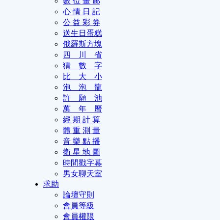
數 位 畫 廊
心 情 日 記
公 益 彩 券
送生日蛋糕
俄羅斯方塊
四 川 省
猜 數 字
比 大 小
泡 泡 龍
許 願 池
萬 年 曆
經 期 計 算
體 重 測 量
音 樂 點 播
衛 星 地 圖
時間戳字幕
男女聊天室
求助
論壇守則
會員等級
會員權限