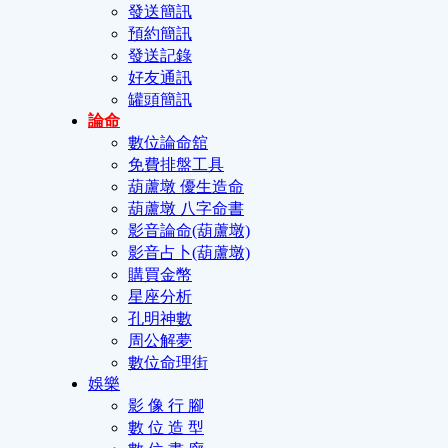
發送簡訊
預約簡訊
發送記錄
好友通訊
罐頭簡訊
論命
數位論命舘
免費排盤工具
葫蘆墩 優生造命
葫蘆墩 八字命書
影音論命(葫蘆墩)
影音占卜(葫蘆墩)
購買金幣
星座分析
孔明神數
周公解夢
數位命理街
娛樂
影 像 行 腳
數 位 造 型