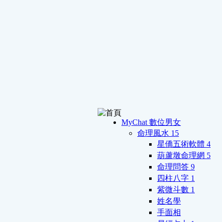
MyChat 數位男女
命理風水
15
星僑五術軟體
4
葫蘆墩命理網
5
命理問答
9
四柱八字
1
紫微斗數
1
姓名學
手面相