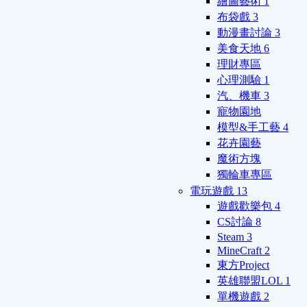
繪圖藝術
1
布袋戲
3
動漫畫討論
3
美食天地
6
理財專區
心理測驗
1
汽、機車
3
寵物園地
模型&手工藝
4
花卉園藝
魔術方塊
獨輪車專區
電玩遊戲
13
遊戲歡樂包
4
CS討論
8
Steam
3
MineCraft
2
東方Project
英雄聯盟LOL
1
單機遊戲
2