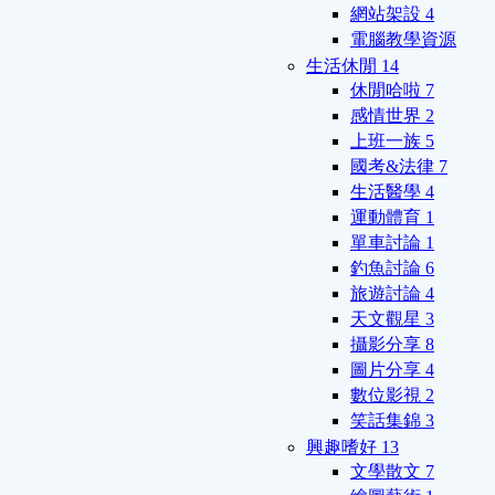
網站架設
4
電腦教學資源
生活休閒
14
休閒哈啦
7
感情世界
2
上班一族
5
國考&法律
7
生活醫學
4
運動體育
1
單車討論
1
釣魚討論
6
旅遊討論
4
天文觀星
3
攝影分享
8
圖片分享
4
數位影視
2
笑話集錦
3
興趣嗜好
13
文學散文
7