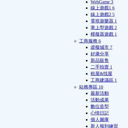
WebGame
3
線上遊戲1
6
線上遊戲2
5
電視遊樂器
1
掌上型遊戲
2
模擬器遊戲
1
工商服務
6
虛擬城市
7
好康分享
新品販售
二手拍賣
1
租屋&找屋
工商建議區
1
站務專區
10
最新活動
活動成果
數位造型
心情日記
個人圖庫
新人報到練習