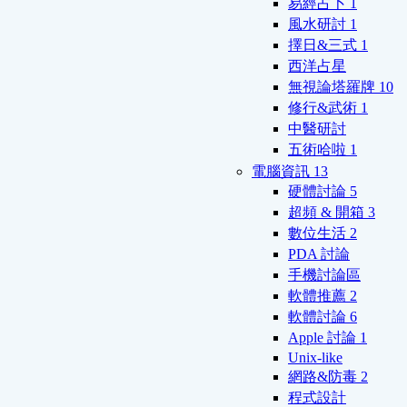
易經占卜
1
風水研討
1
擇日&三式
1
西洋占星
無視論塔羅牌
10
修行&武術
1
中醫研討
五術哈啦
1
電腦資訊
13
硬體討論
5
超頻 & 開箱
3
數位生活
2
PDA 討論
手機討論區
軟體推薦
2
軟體討論
6
Apple 討論
1
Unix-like
網路&防毒
2
程式設計