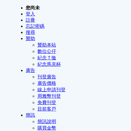
您尚未
登入
註冊
忘記密碼
搜尋
贊助
贊助本站
數位公仔
紀念Ｔ恤
紀念馬克杯
廣告
刊登廣告
廣告價格
線上申請刊登
用雅幣刊登
免費刊登
目前客戶
簡訊
簡訊說明
購買金幣