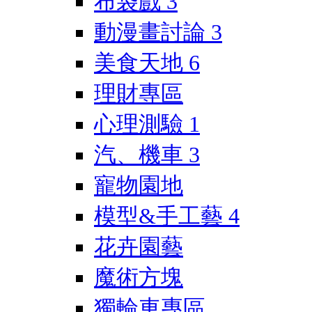
布袋戲
3
動漫畫討論
3
美食天地
6
理財專區
心理測驗
1
汽、機車
3
寵物園地
模型&手工藝
4
花卉園藝
魔術方塊
獨輪車專區