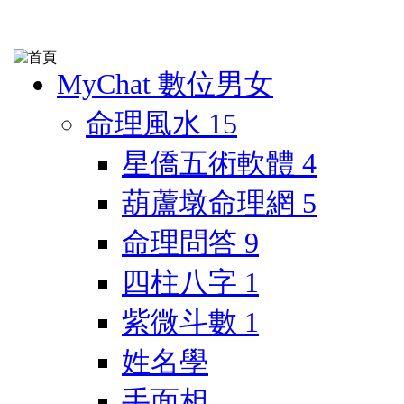
MyChat 數位男女
命理風水
15
星僑五術軟體
4
葫蘆墩命理網
5
命理問答
9
四柱八字
1
紫微斗數
1
姓名學
手面相