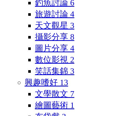
釣魚討論
6
旅遊討論
4
天文觀星
3
攝影分享
8
圖片分享
4
數位影視
2
笑話集錦
3
興趣嗜好
13
文學散文
7
繪圖藝術
1