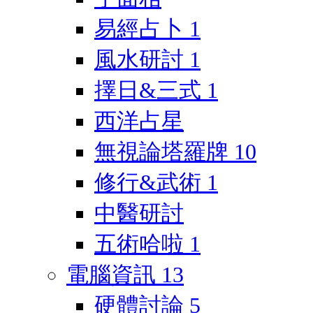
易經占卜
1
風水研討
1
擇日&三式
1
西洋占星
無視論塔羅牌
10
修行&武術
1
中醫研討
五術哈啦
1
電腦資訊
13
硬體討論
5