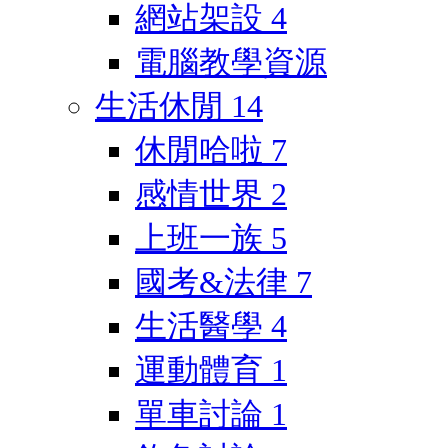
網站架設
4
電腦教學資源
生活休閒
14
休閒哈啦
7
感情世界
2
上班一族
5
國考&法律
7
生活醫學
4
運動體育
1
單車討論
1