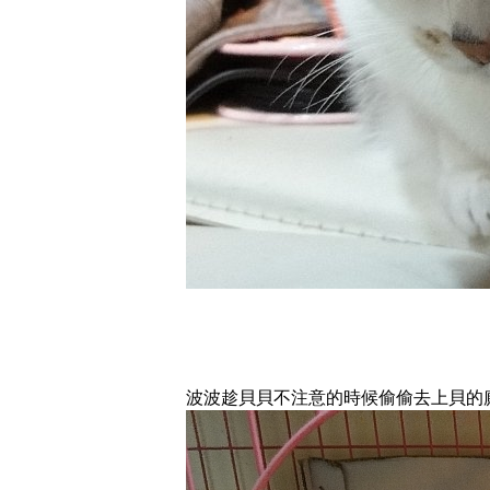
波波趁貝貝不注意的時候偷偷去上貝的