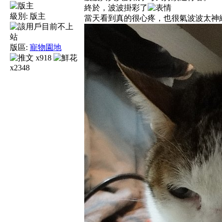
終於，波波掛彩了
級別:
版主
當天看到真的很心疼，也很氣波波太神
版區:
寵物園地
x918
x2348