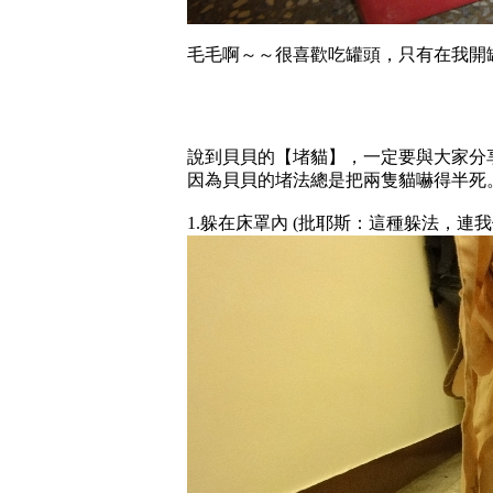
毛毛啊～～很喜歡吃罐頭，只有在我開
說到貝貝的【堵貓】，一定要與大家分
因為貝貝的堵法總是把兩隻貓嚇得半死
1.躲在床罩內 (批耶斯：這種躲法，