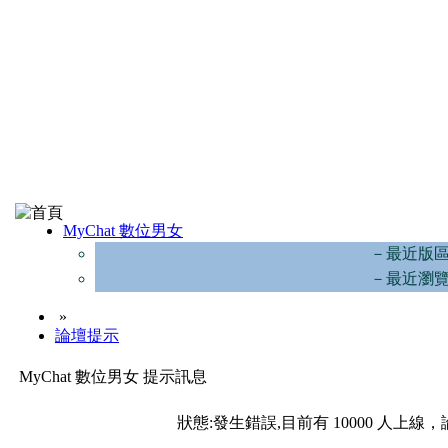
MyChat 數位男女
－最近版
－最近瀏
»
論壇提示
MyChat 數位男女 提示訊息
狀態:發生錯誤,目前有 10000 人上線