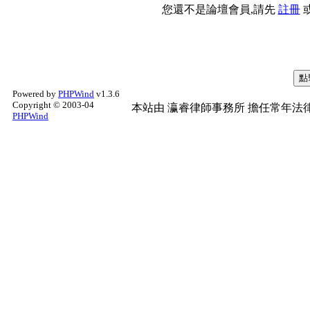
您還不是論壇會員,請先
註冊
Powered by
PHPWind
v1.3.6
Copyright © 2003-04
本站由
瀛睿律師事務所
擔任常年法律
PHPWind