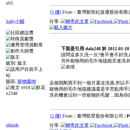
x93
[1 樓]
From：臺灣新世紀資通股份有限公
Sally小貓
分享:
下面是引用 dala248 於 2012-01-10
請問這多久洗一次?會不會不好洗,
另外寵物用的毛巾地毯能丟進洗衣機
級別:
版主
版區:
寵物園地
這個我剛買不到一個月還沒洗過,所以
x918
寵物用的毛巾地毯建議還是辛苦點用手
x2348
洗衣機會沾到一些寵物的毛髮，因為你
[2 樓]
From：臺灣凱擘股份有限公司 |
P
oklook
分享: