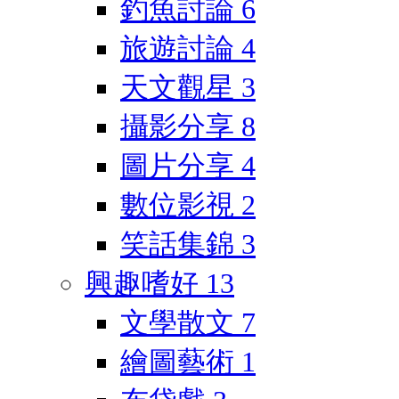
釣魚討論
6
旅遊討論
4
天文觀星
3
攝影分享
8
圖片分享
4
數位影視
2
笑話集錦
3
興趣嗜好
13
文學散文
7
繪圖藝術
1