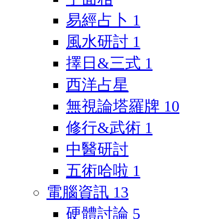
易經占卜
1
風水研討
1
擇日&三式
1
西洋占星
無視論塔羅牌
10
修行&武術
1
中醫研討
五術哈啦
1
電腦資訊
13
硬體討論
5