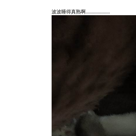
波波睡得真熟啊....................