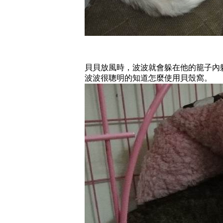
貝貝放風時，波波就會躲在他的籠子內
波波很聰明的知道怎麼使用貝殼窩。