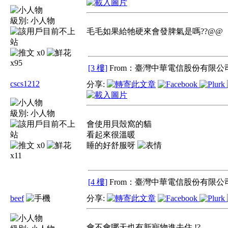
級別:
小人物
毛毛如果給牠硬來會發脾氣是嗎??@@
x0
x95
[3 樓]
From：臺灣中華電信股份有限公司
cscs1212
分享:
級別:
小人物
會使用貝殼窩的貓
看起來很溫暖
x0
睡的好舒服呀
x11
[4 樓]
From：臺灣中華電信股份有限公司
beef
分享:
會不會哪天也有新寵物進去住 !?