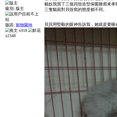
貓奴我買了三個貝殼造型保暖睡窩來孝
級別:
版主
三隻貓面對貝殼窩的態度都不同。
貝貝用堅毅的眼神告訴我，她就是要睡
版區:
寵物園地
x918
x2348