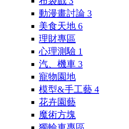
布袋戲
3
動漫畫討論
3
美食天地
6
理財專區
心理測驗
1
汽、機車
3
寵物園地
模型&手工藝
4
花卉園藝
魔術方塊
獨輪車專區