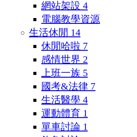
網站架設
4
電腦教學資源
生活休閒
14
休閒哈啦
7
感情世界
2
上班一族
5
國考&法律
7
生活醫學
4
運動體育
1
單車討論
1