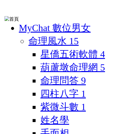
MyChat 數位男女
命理風水
15
星僑五術軟體
4
葫蘆墩命理網
5
命理問答
9
四柱八字
1
紫微斗數
1
姓名學
手面相