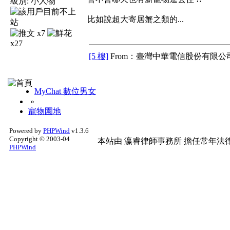
級別:
小人物
比如說超大寄居蟹之類的...
x7
x27
[5 樓]
From：臺灣中華電信股份有限公司
MyChat 數位男女
»
寵物園地
Powered by
PHPWind
v1.3.6
Copyright © 2003-04
本站由
瀛睿律師事務所
擔任常年法律
PHPWind