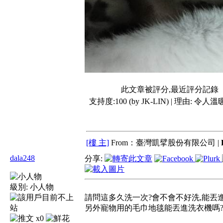
此文章被評分,最近評分記錄
支持度:100 (by JK-LIN) | 理由:
令人溫
[樓 主]
From：臺灣凱擘股份有限公司 |
dala248
分享:
級別:
小人物
請問這多久洗一次?會不會不好洗,能丟
另外寵物用的毛巾地毯能丟進洗衣機嗎?
x0