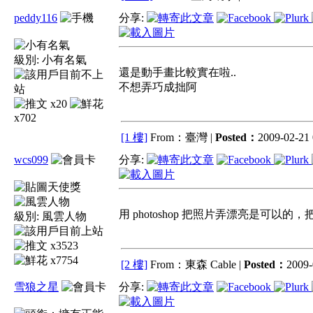
peddy116
分享:
級別:
小有名氣
還是動手畫比較實在啦..
不想弄巧成拙阿
x20
x702
[1 樓]
From：臺灣 |
Posted：
2009-02-21 
wcs099
分享:
用 photoshop 把照片弄漂亮是可
級別:
風雲人物
x3523
x7754
[2 樓]
From：東森 Cable |
Posted：
2009-
雪狼之星
分享: