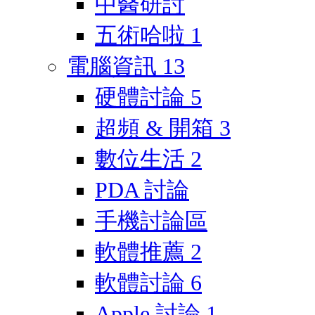
中醫研討
五術哈啦
1
電腦資訊
13
硬體討論
5
超頻 & 開箱
3
數位生活
2
PDA 討論
手機討論區
軟體推薦
2
軟體討論
6
Apple 討論
1