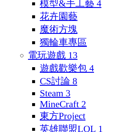
模型&手工藝
4
花卉園藝
魔術方塊
獨輪車專區
電玩遊戲
13
遊戲歡樂包
4
CS討論
8
Steam
3
MineCraft
2
東方Project
英雄聯盟LOL
1