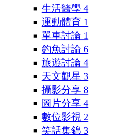
生活醫學
4
運動體育
1
單車討論
1
釣魚討論
6
旅遊討論
4
天文觀星
3
攝影分享
8
圖片分享
4
數位影視
2
笑話集錦
3