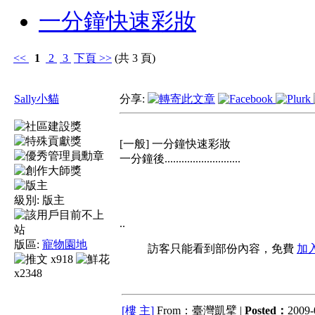
一分鐘快速彩妝
<<
1
2
3
下頁
>>
(共 3 頁)
Sally小貓
分享:
[一般] 一分鐘快速彩妝
一分鐘後...........................
級別:
版主
..
版區:
寵物園地
訪客只能看到部份內容，免費
加
x918
x2348
[樓 主]
From：臺灣凱擘 |
Posted：
2009-