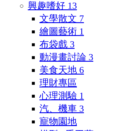
興趣嗜好
13
文學散文
7
繪圖藝術
1
布袋戲
3
動漫畫討論
3
美食天地
6
理財專區
心理測驗
1
汽、機車
3
寵物園地