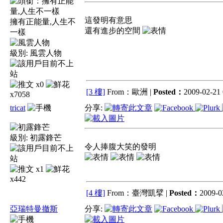
這發明有意思
擁有正能量,人生不
還有進步的空間
一樣
級別:
風雲人物
x0
[3 樓]
From：歐洲 |
Posted：
2009-02-21 
x7058
tricat
分享:
級別:
初露鋒芒
令人捧腹大笑的發明
x1
x442
[4 樓]
From：臺灣凱擘 |
Posted：
2009-0
亞瑞特曼撤斯
分享: