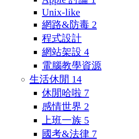
Unix-like
網路&防毒
2
程式設計
網站架設
4
電腦教學資源
生活休閒
14
休閒哈啦
7
感情世界
2
上班一族
5
國考&法律
7