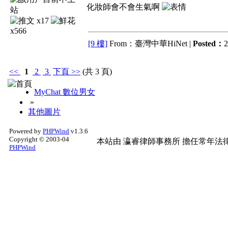
化妝師會不會生氣啊
x17
x566
[9 樓]
From：臺灣中華HiNet |
Posted：
2
<<
1
2
3
下頁
>>
(共 3 頁)
MyChat 數位男女
»
其他圖片
Powered by
PHPWind
v1.3.6
Copyright © 2003-04
本站由
瀛睿律師事務所
擔任常年法律
PHPWind