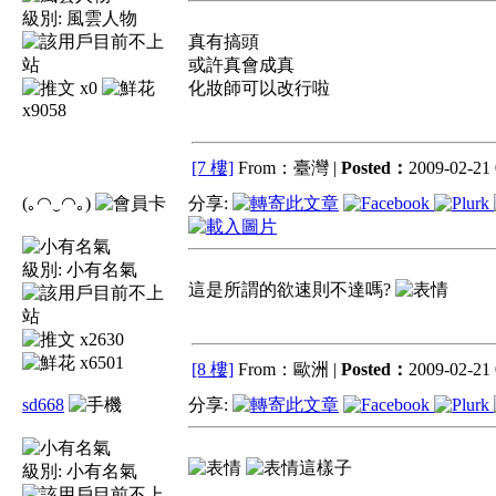
級別:
風雲人物
真有搞頭
或許真會成真
x0
化妝師可以改行啦
x9058
[7 樓]
From：臺灣 |
Posted：
2009-02-21 
(｡◠‿◠｡)
分享:
級別:
小有名氣
這是所謂的欲速則不達嗎?
x2630
x6501
[8 樓]
From：歐洲 |
Posted：
2009-02-21 
sd668
分享:
這樣子
級別:
小有名氣