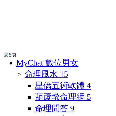
MyChat 數位男女
命理風水
15
星僑五術軟體
4
葫蘆墩命理網
5
命理問答
9