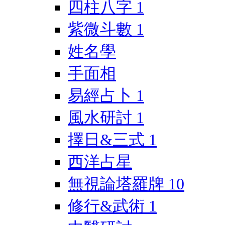
四柱八字
1
紫微斗數
1
姓名學
手面相
易經占卜
1
風水研討
1
擇日&三式
1
西洋占星
無視論塔羅牌
10
修行&武術
1