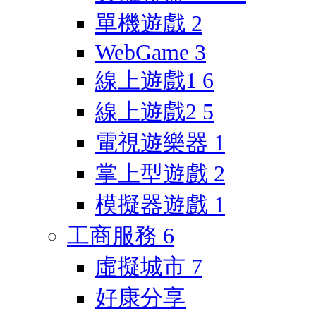
單機遊戲
2
WebGame
3
線上遊戲1
6
線上遊戲2
5
電視遊樂器
1
掌上型遊戲
2
模擬器遊戲
1
工商服務
6
虛擬城市
7
好康分享