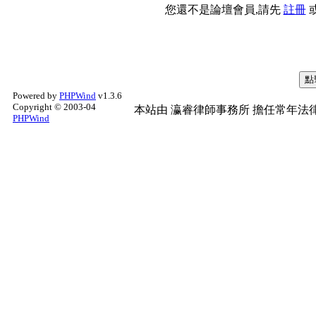
您還不是論壇會員,請先
註冊
Powered by
PHPWind
v1.3.6
Copyright © 2003-04
本站由
瀛睿律師事務所
擔任常年法律
PHPWind