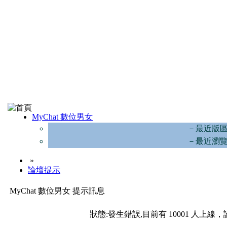
MyChat 數位男女
－最近版
－最近瀏
»
論壇提示
MyChat 數位男女 提示訊息
狀態:發生錯誤,目前有 10001 人上線