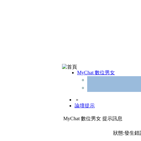
MyChat 數位男女
»
論壇提示
MyChat 數位男女 提示訊息
狀態:發生錯誤