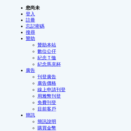
您尚未
登入
註冊
忘記密碼
搜尋
贊助
贊助本站
數位公仔
紀念Ｔ恤
紀念馬克杯
廣告
刊登廣告
廣告價格
線上申請刊登
用雅幣刊登
免費刊登
目前客戶
簡訊
簡訊說明
購買金幣