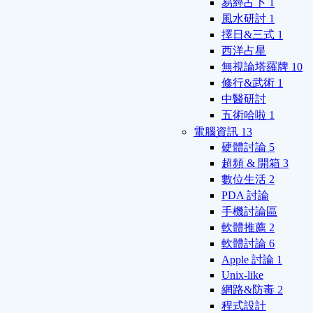
易經占卜
1
風水研討
1
擇日&三式
1
西洋占星
無視論塔羅牌
10
修行&武術
1
中醫研討
五術哈啦
1
電腦資訊
13
硬體討論
5
超頻 & 開箱
3
數位生活
2
PDA 討論
手機討論區
軟體推薦
2
軟體討論
6
Apple 討論
1
Unix-like
網路&防毒
2
程式設計