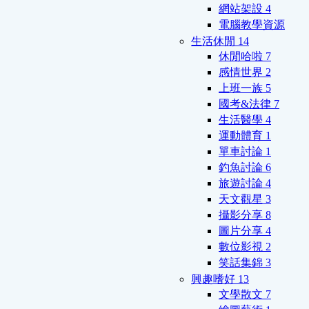
網站架設
4
電腦教學資源
生活休閒
14
休閒哈啦
7
感情世界
2
上班一族
5
國考&法律
7
生活醫學
4
運動體育
1
單車討論
1
釣魚討論
6
旅遊討論
4
天文觀星
3
攝影分享
8
圖片分享
4
數位影視
2
笑話集錦
3
興趣嗜好
13
文學散文
7