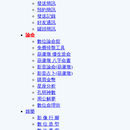
發送簡訊
預約簡訊
發送記錄
好友通訊
罐頭簡訊
論命
數位論命舘
免費排盤工具
葫蘆墩 優生造命
葫蘆墩 八字命書
影音論命(葫蘆墩)
影音占卜(葫蘆墩)
購買金幣
星座分析
孔明神數
周公解夢
數位命理街
娛樂
影 像 行 腳
數 位 造 型