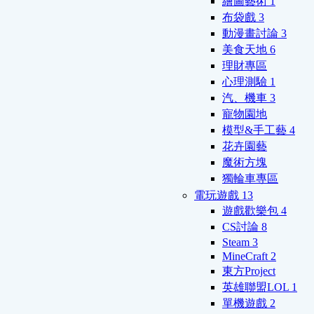
繪圖藝術
1
布袋戲
3
動漫畫討論
3
美食天地
6
理財專區
心理測驗
1
汽、機車
3
寵物園地
模型&手工藝
4
花卉園藝
魔術方塊
獨輪車專區
電玩遊戲
13
遊戲歡樂包
4
CS討論
8
Steam
3
MineCraft
2
東方Project
英雄聯盟LOL
1
單機遊戲
2