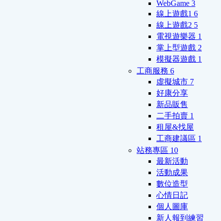
WebGame
3
線上遊戲1
6
線上遊戲2
5
電視遊樂器
1
掌上型遊戲
2
模擬器遊戲
1
工商服務
6
虛擬城市
7
好康分享
新品販售
二手拍賣
1
租屋&找屋
工商建議區
1
站務專區
10
最新活動
活動成果
數位造型
心情日記
個人圖庫
新人報到練習