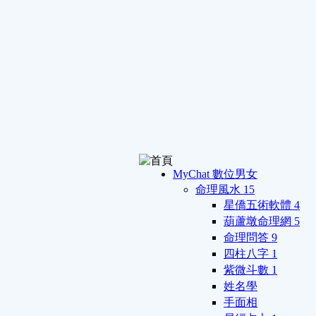
MyChat 數位男女
命理風水
15
星僑五術軟體
4
葫蘆墩命理網
5
命理問答
9
四柱八字
1
紫微斗數
1
姓名學
手面相