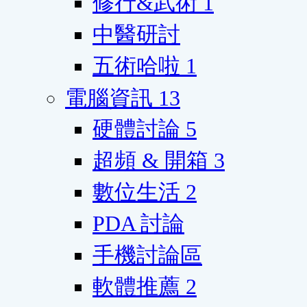
修行&武術
1
中醫研討
五術哈啦
1
電腦資訊
13
硬體討論
5
超頻 & 開箱
3
數位生活
2
PDA 討論
手機討論區
軟體推薦
2