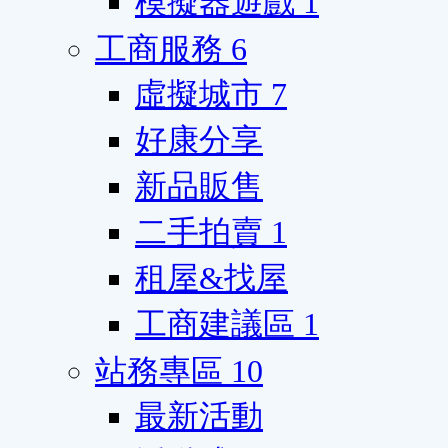
模擬器遊戲
1
工商服務
6
虛擬城市
7
好康分享
新品販售
二手拍賣
1
租屋&找屋
工商建議區
1
站務專區
10
最新活動