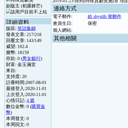
2019-01-23:得到[特殊貢獻獎]勳章 理
副版主 (初露鋒芒)
連絡方式
電子郵件:
給 shyulih 發郵件
詳細資料
會員生日:
保密
版區:
笑話集錦
個人網站:
發表文章:
217
/
218
其他相關
回覆文章:
143
/
149
威望:
102.4
雅幣:
18159
存款:
0
(
男女銀行
)
財富:
金玉滿堂
來自:
支持度:
20
註冊時間:
2007-08-01
最後登入:
2020-11-01
上次登入:
2020-11-01
心情日記:
4 篇
數位金幣:
0
(
購買金
幣
)
本周發文:
0
本周回文:
0