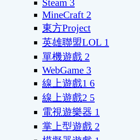
Steam
3
MineCraft
2
東方Project
英雄聯盟LOL
1
單機遊戲
2
WebGame
3
線上遊戲1
6
線上遊戲2
5
電視遊樂器
1
掌上型遊戲
2