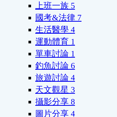
上班一族
5
國考&法律
7
生活醫學
4
運動體育
1
單車討論
1
釣魚討論
6
旅遊討論
4
天文觀星
3
攝影分享
8
圖片分享
4