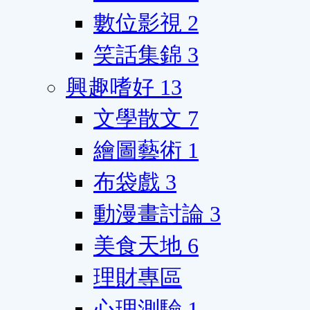
數位影視
2
笑話集錦
3
興趣嗜好
13
文學散文
7
繪圖藝術
1
布袋戲
3
動漫畫討論
3
美食天地
6
理財專區
心理測驗
1