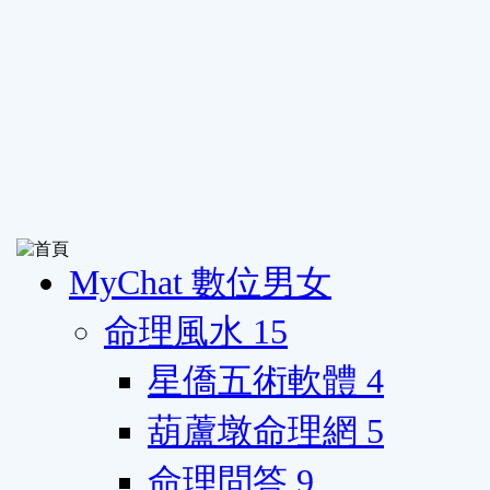
MyChat 數位男女
命理風水
15
星僑五術軟體
4
葫蘆墩命理網
5
命理問答
9