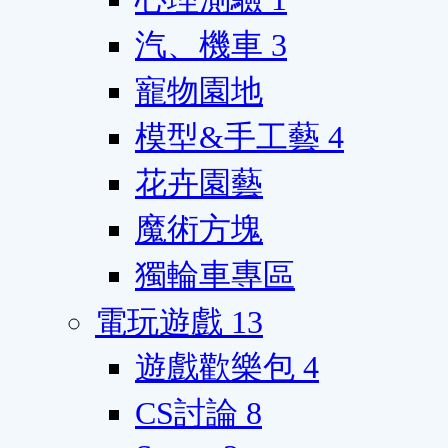
汽、機車
3
寵物園地
模型&手工藝
4
花卉園藝
魔術方塊
獨輪車專區
電玩遊戲
13
遊戲歡樂包
4
CS討論
8