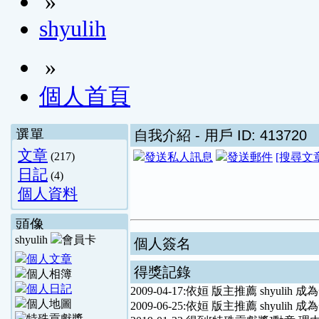
»
shyulih
»
個人首頁
選單
自我介紹
- 用戶 ID: 413720
文章
(217)
[搜尋文
日記
(4)
個人資料
頭像
shyulih
個人簽名
得獎記錄
2009-04-17:依姮 版主推薦 shyuli
2009-06-25:依姮 版主推薦 shyuli