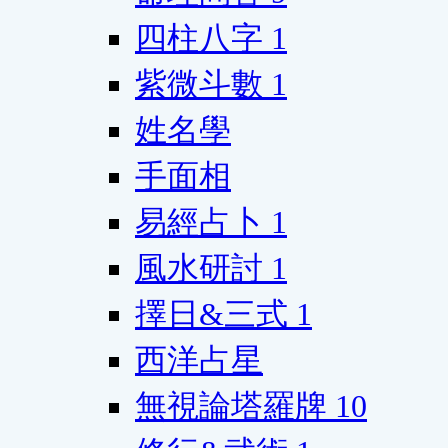
四柱八字
1
紫微斗數
1
姓名學
手面相
易經占卜
1
風水研討
1
擇日&三式
1
西洋占星
無視論塔羅牌
10