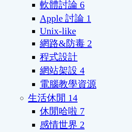
軟體討論
6
Apple 討論
1
Unix-like
網路&防毒
2
程式設計
網站架設
4
電腦教學資源
生活休閒
14
休閒哈啦
7
感情世界
2