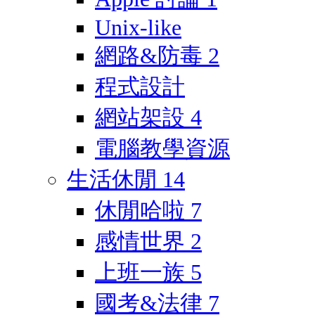
Unix-like
網路&防毒
2
程式設計
網站架設
4
電腦教學資源
生活休閒
14
休閒哈啦
7
感情世界
2
上班一族
5
國考&法律
7