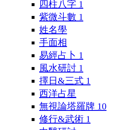
四柱八字
1
紫微斗數
1
姓名學
手面相
易經占卜
1
風水研討
1
擇日&三式
1
西洋占星
無視論塔羅牌
10
修行&武術
1