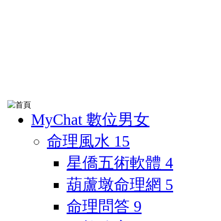
MyChat 數位男女
命理風水
15
星僑五術軟體
4
葫蘆墩命理網
5
命理問答
9