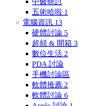
中醫研討
五術哈啦
1
電腦資訊
13
硬體討論
5
超頻 & 開箱
3
數位生活
2
PDA 討論
手機討論區
軟體推薦
2
軟體討論
6
Apple 討論
1