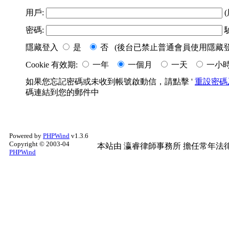
用戶:
(
密碼:
隱藏登入
是
否 (後台已禁止普通會員使用隱藏登
Cookie 有效期:
一年
一個月
一天
一小
如果您忘記密碼或未收到帳號啟動信，請點擊 '
重設密碼
碼連結到您的郵件中
Powered by
PHPWind
v1.3.6
Copyright © 2003-04
本站由
瀛睿律師事務所
擔任常年法律
PHPWind