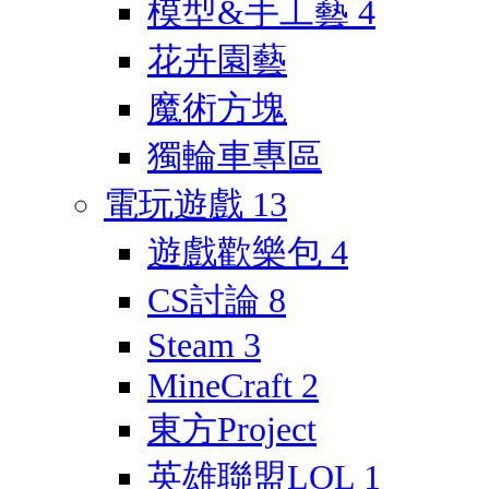
模型&手工藝
4
花卉園藝
魔術方塊
獨輪車專區
電玩遊戲
13
遊戲歡樂包
4
CS討論
8
Steam
3
MineCraft
2
東方Project
英雄聯盟LOL
1