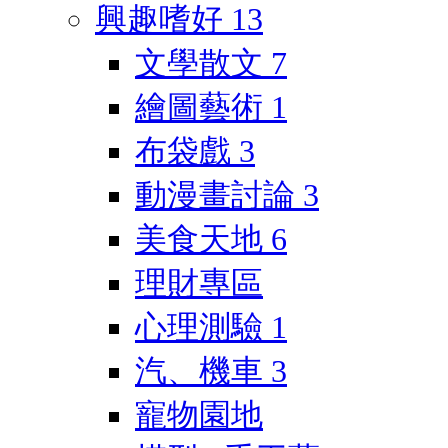
興趣嗜好
13
文學散文
7
繪圖藝術
1
布袋戲
3
動漫畫討論
3
美食天地
6
理財專區
心理測驗
1
汽、機車
3
寵物園地