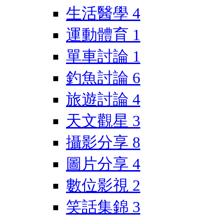
生活醫學
4
運動體育
1
單車討論
1
釣魚討論
6
旅遊討論
4
天文觀星
3
攝影分享
8
圖片分享
4
數位影視
2
笑話集錦
3