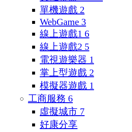
單機遊戲
2
WebGame
3
線上遊戲1
6
線上遊戲2
5
電視遊樂器
1
掌上型遊戲
2
模擬器遊戲
1
工商服務
6
虛擬城市
7
好康分享