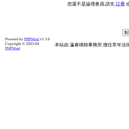
您還不是論壇會員,請先
註冊
Powered by
PHPWind
v1.3.6
Copyright © 2003-04
本站由
瀛睿律師事務所
擔任常年法律
PHPWind